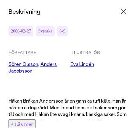
Beskrivning
2006-02-27
Svenska
6-9
FÖRFATTARE
ILLUSTRATÖR
Sören Olsson
,
Anders
Eva Lindén
Jacobsson
Håkan Bråkan Andersson är en ganska tuff kille. Han är
nästan aldrig rädd. Men ibland finns det saker som gör
till och med Håkan lite svag i knäna. Läskiga saker. Som
att testa de farligaste karusellerna på tivoli.
+ Läs mer
Men det finns en sak som är farligare och läskigare än
allting annat: Tjejer!