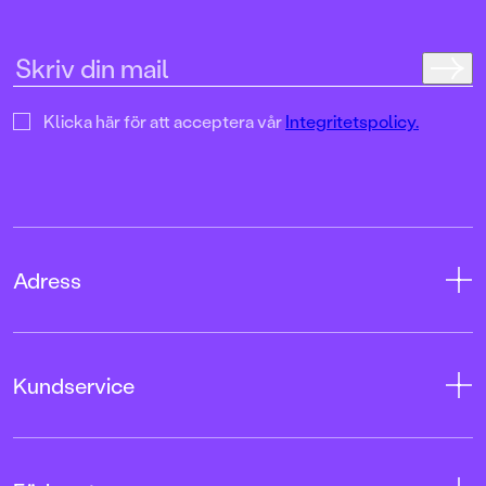
uppslag finns tusen d
upptäcka. Inte minst 
följa familjens hund
sniffande äventyr." -
DN"En bok som komm
till skratt hos såväl 
Klicka här för att acceptera vår
Integritetspolicy.
BTJ.
Adress
Adress
Kundservice
08-769 88 00
Tryckerigatan 4
Kontakta oss