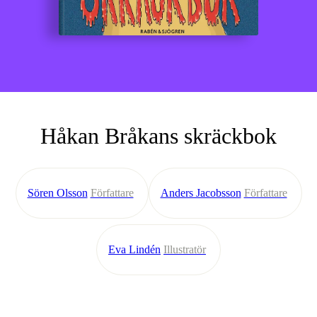
Håkan Bråkans skräckbok
Sören Olsson
Författare
Anders Jacobsson
Författare
Eva Lindén
Illustratör