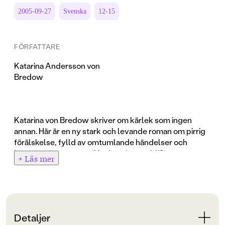
2005-09-27
Svenska
12-15
FÖRFATTARE
Katarina Andersson von
Bredow
Katarina von Bredow skriver om kärlek som ingen
annan. Här är en ny stark och levande roman om pirrig
förälskelse, fylld av omtumlande händelser och
intressanta personer. "Hur kär får man bli?" vann första
+ Läs mer
pris i kategorin 14-18 år i Bokjuryns tävling.
När hennes mamma flyttar ihop med sin nya kärlek
måste Natalie följa med - ut på landet till en ny skola,
med nya gäng som inte alls är som hennes gamla. På
Detaljer
köpet får hon också en ny "bror", Jerker, spännande,