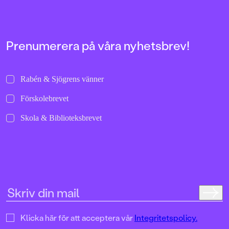
bilder att titta läng
Jenny Dahlberg som
illustrerat för Kamr
om första boken – F
Tvärtomsson:"Fart o
Prenumerera på våra nyhetsbrev!
byxorna på huvudet 
komikern Måns Nils
Kamratpostenfavori
Dahlberg slår sina p
Rabén & Sjögrens vänner
denna galet kaosiga
medryckande bilderb
Förskolebrevet
Hallhagen tipsar om 
böcker för barn och 
Skola & Biblioteksbrevet
SvD"Mycket underhå
särskilt att rutscha
Dahlbergs bilder som 
en enda sekund. På 
uppslag finns tusen d
upptäcka. Inte minst 
följa familjens hund
sniffande äventyr." -
DN"En bok som komm
till skratt hos såväl 
Klicka här för att acceptera vår
Integritetspolicy.
BTJ.