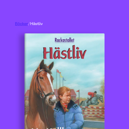
Böcker
/
Hästliv