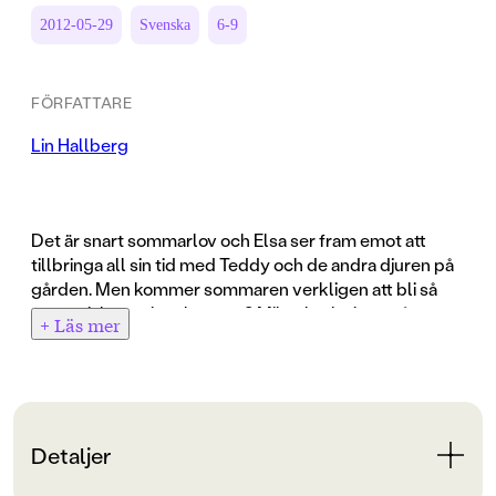
2012-05-29
Svenska
6-9
FÖRFATTARE
Lin Hallberg
Det är snart sommarlov och Elsa ser fram emot att
tillbringa all sin tid med Teddy och de andra djuren på
gården. Men kommer sommaren verkligen att bli så
fantastisk som hon hoppas? Mikaela ska iväg på
+ Läs mer
hoppläger med Santos och Elsa får ju inte rida ut
ensam med Teddy. Kompisen Kajsa ska också på
ridläger och Elsa är avundsjuk. Tur i alla fall att Mikaela
är världens snällaste och lovar att hon och Elsa ska rida
på långritt till Sofia på Lunden. Det blir som ett alldeles
Detaljer
eget ridläger!