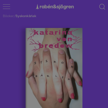
Böcker
/
Syskonkärlek