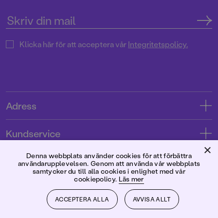
Klicka här för att acceptera vår
Integritetspolicy.
Adress
Adress
Kundservice
08-769 88 00
×
Kontakta oss
Denna webbplats använder cookies för att förbättra
Förlaget
användarupplevelsen. Genom att använda vår webbplats
Tryckerigatan 4
Kundservice
samtycker du till alla cookies i enlighet med vår
cookiepolicy.
Läs mer
Om oss
103 12 Stockholm
Följ oss
Användarvillkor intressenter
Jobba hos oss
ACCEPTERA ALLA
AVVISA ALLT
Org.nr: 556045-7748
Användarvillkor nyhetsbrev
Facebook
Manus