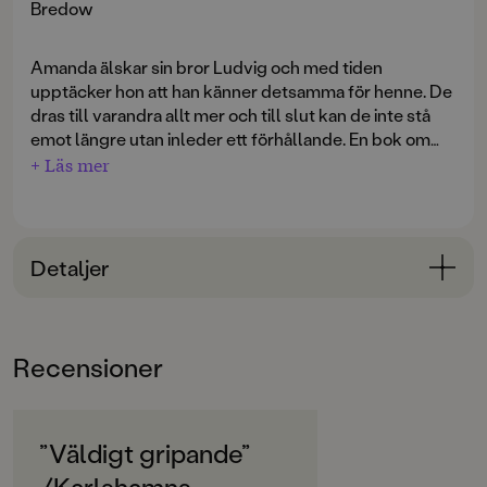
Bredow
Amanda älskar sin bror Ludvig och med tiden
upptäcker hon att han känner detsamma för henne. De
dras till varandra allt mer och till slut kan de inte stå
emot längre utan inleder ett förhållande. En bok om
kärlek och lust, men också en fråga om vad som är rätt
+ Läs mer
och fel. Vem bestämmer över andras lycka?
Boken kom ut för första gången 1991 och har översatts
till tyska, danska, norska och holländska. I Tyskland
Detaljer
blev den nominerad till det största tyska
ungdomspriset Deutschen Jungendliteraturpreis.
Bokinformation
ÅLDERSGRUPP
Recensioner
12-15
ORIGINALSPRÅK
Svenska
”Väldigt gripande”
/Karlshamns