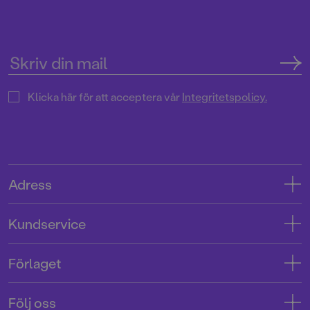
Klicka här för att acceptera vår
Integritetspolicy.
Adress
Adress
Kundservice
08-769 88 00
Kontakta oss
Förlaget
Tryckerigatan 4
Kundservice
Om oss
103 12 Stockholm
Följ oss
Användarvillkor intressenter