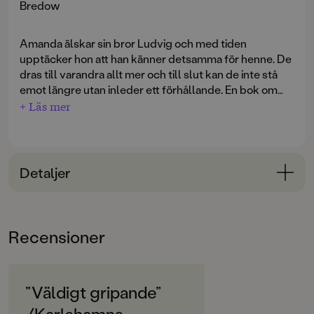
Bredow
Amanda älskar sin bror Ludvig och med tiden
upptäcker hon att han känner detsamma för henne. De
dras till varandra allt mer och till slut kan de inte stå
emot längre utan inleder ett förhållande. En bok om
kärlek och lust, men också en fråga om vad som är rätt
+ Läs mer
och fel. Vem bestämmer över andras lycka?
Boken kom ut för första gången 1991 och har översatts
till tyska, danska, norska och holländska. I Tyskland
Detaljer
blev den nominerad till det största tyska
ungdomspriset Deutschen Jungendliteraturpreis.
Bokinformation
ÅLDERSGRUPP
Recensioner
12-15
ORIGINALSPRÅK
Svenska
”Väldigt gripande”
/Karlshamns