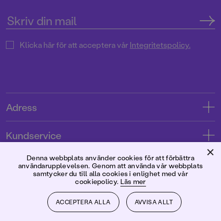
Klicka här för att acceptera vår
Integritetspolicy.
Adress
Adress
Kundservice
08-769 88 00
×
Kontakta oss
Denna webbplats använder cookies för att förbättra
Förlaget
användarupplevelsen. Genom att använda vår webbplats
Tryckerigatan 4
Kundservice
samtycker du till alla cookies i enlighet med vår
cookiepolicy.
Läs mer
Om oss
103 12 Stockholm
Följ oss
Användarvillkor intressenter
Jobba hos oss
ACCEPTERA ALLA
AVVISA ALLT
Org.nr: 556045-7748
Användarvillkor nyhetsbrev
Facebook
Manus