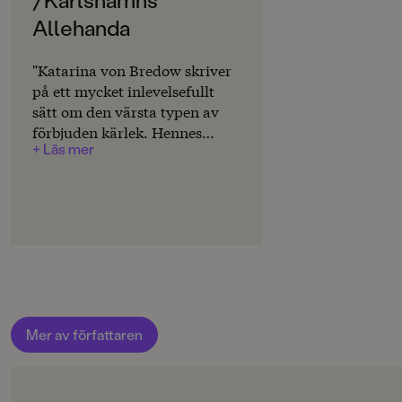
SPRÅK
Svenska
Allehanda
PUBLICERINGSDATUM
"Katarina von Bredow skriver
2011-06-16
på ett mycket inlevelsefullt
sätt om den värsta typen av
Produktion
förbjuden kärlek. Hennes
+ Läs mer
totala avsaknad för rädslan
Produktdetaljer
att skriva om detta
ISBN
tabubelagda ämne gör att
9789129679793
boken blir väldigt gripande.
Trots ett enkelt språk så dras
FORMAT
man verkligen med in
Pocket
,
,
Häftad
karaktärernas
livssituationer."Karlshamns
Allehanda
Mer av författaren