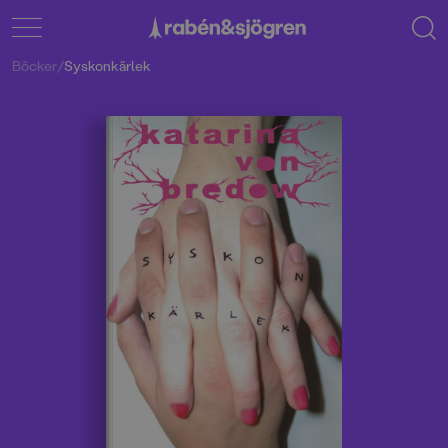
Böcker
/
Syskonkärlek