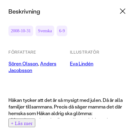
Beskrivning
2008-10-31
Svenska
6-9
FÖRFATTARE
ILLUSTRATÖR
Sören Olsson
,
Anders
Eva Lindén
Jacobsson
Håkan tycker att det är så mysigt med julen. Då är alla
familjer tillsammans. Precis då säger mamma det där
hemska som Håkan aldrig ska glömma:
- Men ni vet väl att det finns folk som jobbar på
+ Läs mer
julafton?
- Men ... är inte det förbjudet? Kan man inte göra