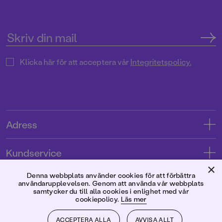
Klicka här för att acceptera vår
Integritetspolicy.
Adress
Adress
Kundservice
08-769 88 00
×
Kontakta oss
Denna webbplats använder cookies för att förbättra
Förlaget
användarupplevelsen. Genom att använda vår webbplats
Tryckerigatan 4
Kundservice
samtycker du till alla cookies i enlighet med vår
cookiepolicy.
Läs mer
Om oss
103 12 Stockholm
Följ oss
Användarvillkor intressenter
Jobba hos oss
ACCEPTERA ALLA
AVVISA ALLT