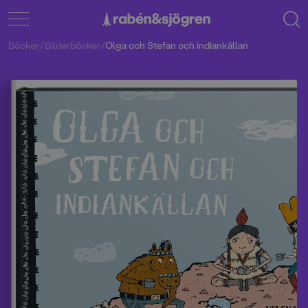
Böcker
/
Bilderböcker
/
Olga och Stefan och indiankällan