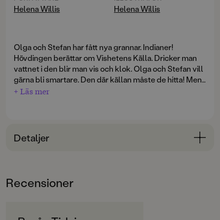
Helena Willis
Helena Willis
Olga och Stefan har fått nya grannar. Indianer!
Hövdingen berättar om Vishetens Källa. Dricker man
vattnet i den blir man vis och klok. Olga och Stefan vill
gärna bli smartare. Den där källan måste de hitta! Men
medicinmannen varnar för annalkande dimma. Bäst att
+ Läs mer
ta med sig den nya kompisen, indianflickan Viskande
Vinden. Och som tur är kan både Olga och Stefan
samarbeta när det verkligen behövs.
Detaljer
Bokinformation
ÅLDERSGRUPP
Recensioner
3-6
ORIGINALSPRÅK
Svenska