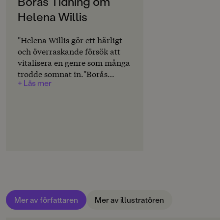
Borås Tidning om
Helena Willis
SPRÅK
Svenska
"Helena Willis gör ett härligt
PUBLICERINGSDATUM
och överraskande försök att
2008-09-17
vitalisera en genre som många
trodde somnat in."Borås
Produktion
+ Läs mer
Tidning
MILJÖMÄRKNING
Nej
CE-MÄRKNING
Nej
Produktdetaljer
ISBN
9789129669060
Mer av författaren
Mer av illustratören
ANTAL SIDOR