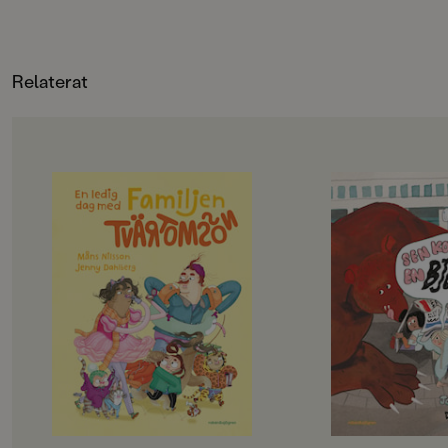
Relaterat
OM BOKEN
OM BOKEN
Det här är familjen Tvärtomsson -
Jempa och jag är väl
en helt vanlig familj som har
typ. Hennes mamma
kalsongerna utanpå byxorna,
Hawaii, och så har 
precis som alla andra. Det är helg
häftiga saker. Radio
och då ska familjen hitta på något
lasersvärd och en eg
riktigt roligt, bestämmer barnen.
Men det passar aldrig
Det blir storstädning! NEEEEJ,
alla häftiga saker.
skriker föräldrarna, de vill gå till
– Det går inte nu, fö
badhuset och dinosauriemuseum!
städat, säger Jempa.
Okej, suckar barnen, men först
på landet.
måste föräldrarna få på sig skor och
Jempa är också helt 
jacka, och det tar en evig tid. På
En dag kommer hon p
badhuset måste man springa, så
gömma oss, och sen s