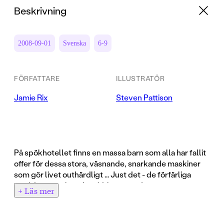
Beskrivning
2008-09-01
Svenska
6-9
FÖRFATTARE
ILLUSTRATÖR
Jamie Rix
Steven Pattison
På spökhotellet finns en massa barn som alla har fallit
offer för dessa stora, väsnande, snarkande maskiner
som gör livet outhärdligt ... Just det - de förfärliga
föräldrarna och andra vidriga vuxna!
+ Läs mer
En samling helt vilda berättelser som kommer få dig
att skratta hejdlöst, samtidigt som håret reser sig på