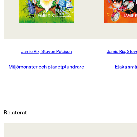
SPRÅK
Svenska
SERIE
Läs och rys:Hårresande historier från spökhotellet
Jamie Rix, Steven Pattison
Jamie Rix, Stev
PUBLICERINGSDATUM
2008-09-01
Miljömonster och planetplundrare
Elaka små
LÄSORDNING
0
Produktion
MILJÖMÄRKNING
Relaterat
Nej
CE-MÄRKNING