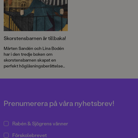
Skorstensbarnen är tillbaka!
Mårten Sandén och Lina Bodén
har i den tredje boken om
skorstensbarnen skapat en
perfekt högläsningsberättelse
för höstmörkret.
Prenumerera på våra nyhetsbrev!
Rabén & Sjögrens vänner
Förskolebrevet