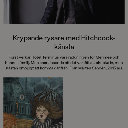
Krypande rysare med Hitchcock-
känsla
Först verkar Hotel Terminus vara räddningen för Merimée och
hennes familj. Men snart inser de att det var lätt att checka in, men
nästan omöjligt att komma därifrån. Från Mårten Sandén, 2015 års
Astrid Lindgren-pristagare, kommer en berättelse med krypande
stämning som garanterat ger rysningar längs ryggraden.