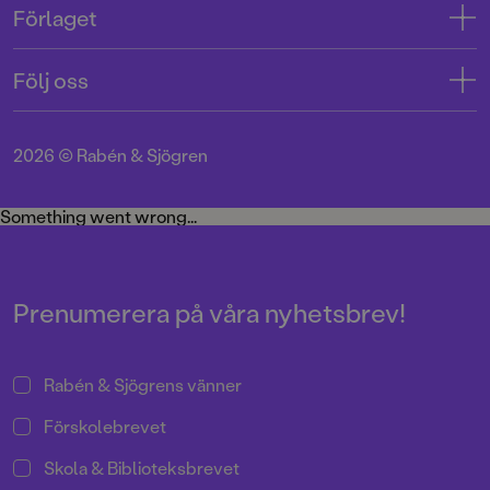
Förlaget
Tryckerigatan 4
Kundservice
Om oss
103 12 Stockholm
Följ oss
Användarvillkor intressenter
Jobba hos oss
Org.nr: 556045-7748
Användarvillkor nyhetsbrev
Facebook
Manus
2026
©
Rabén & Sjögren
Integritetspolicy
Instagram
Medarbetare
Cookie Policy
Twitter
Something went wrong...
Miljö och hållbarhet
Pressrum
Prenumerera på våra nyhetsbrev!
Rabén & Sjögrens vänner
Förskolebrevet
Skola & Biblioteksbrevet