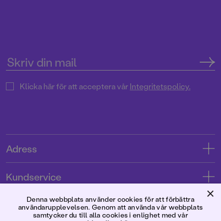
Klicka här för att acceptera vår
Integritetspolicy.
Adress
Adress
Kundservice
08-769 88 00
×
Kontakta oss
Denna webbplats använder cookies för att förbättra
Förlaget
Tryckerigatan 4
användarupplevelsen. Genom att använda vår webbplats
Kundservice
samtycker du till alla cookies i enlighet med vår