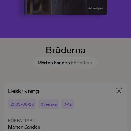
Bröderna
Mårten Sandén
Författare
Beskrivning
2009-08-28
Svenska
9-12
FÖRFATTARE
Mårten Sandén