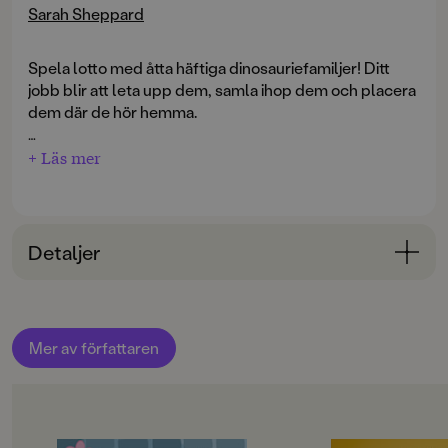
Sarah Sheppard
Spela lotto med åtta häftiga dinosauriefamiljer! Ditt
jobb blir att leta upp dem, samla ihop dem och placera
dem där de hör hemma.
Läs boken
+ Läs mer
Massor av dinosaurier
(2008)
Detaljer
Bokinformation
ÅLDERSGRUPP
Mer av författaren
3-6
ORIGINALSPRÅK
Svenska
OM BOKEN
OM BOKEN