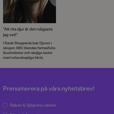
”Att rita djur är det roligaste
jag vet!”
I Sarah Sheppards bok Djuren i
skogen ABC blandas fantasifulla
illustrationer och skojiga texter
med vetenskapliga fakta.
Prenumerera på våra nyhetsbrev!
Rabén & Sjögrens vänner