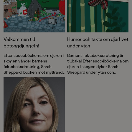
Välkommen till
Humor och fakta om djurlivet
betongdjungeln!
under ytan
Efter succéböckerna om djuren i
Barnens faktaboksdrottning är
skogen vänder barnens
tillbaka! Efter succéböckerna om
faktaboksdrottning, Sarah
djuren i skogen dyker Sarah
Sheppard, blicken mot myllrande
Sheppard under ytan och
gator och torg. I Djuren i staden
berättar om den slemmiga ålens
lär vi känna ett gäng fyrbenta
märkliga liv, vad som händer på
och fjäderbeklädda varelser som
korallrevet och vilken som
stormtrivs i city.
egentligen är Sveriges
stökigaste fisk.