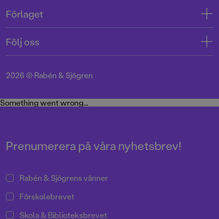
Kontakta oss
Förlaget
Tryckerigatan 4
Kundservice
Om oss
103 12 Stockholm
Följ oss
Användarvillkor intressenter
Jobba hos oss
Org.nr: 556045-7748
Användarvillkor nyhetsbrev
Facebook
Manus
2026
©
Rabén & Sjögren
Integritetspolicy
Instagram
Medarbetare
Cookie Policy
Twitter
Something went wrong...
Miljö och hållbarhet
Pressrum
Prenumerera på våra nyhetsbrev!
Rabén & Sjögrens vänner
Förskolebrevet
Skola & Biblioteksbrevet