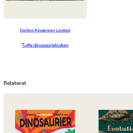
PUBLICERINGSDATUM
2012-03-05
Dorling Kindersley Limited
Produktion
MILJÖMÄRKNING
Tuffa dinosaurieboken
Nej
CE-MÄRKNING
Nej
Relaterat
Produktdetaljer
ISBN
9789129676181
OM BOKEN
OM BOKEN
ANTAL SIDOR
”Lockar in alla. Är du inte ett
Välkommen till muse
dinosaurie-fan så kommer du att
har öppet! Här kan
14