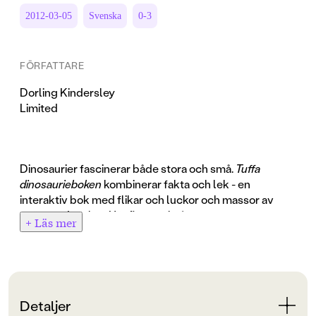
2012-03-05
Svenska
0-3
FÖRFATTARE
Dorling Kindersley
Limited
Dinosaurier fascinerar både stora och små.
Tuffa
dinosaurieboken
kombinerar fakta och lek - en
interaktiv bok med flikar och luckor och massor av
spännande fakta. Här finns också en pop-up-
+ Läs mer
dinosaurie. Och det bästa av allt - tryck på knappen
och hör dinosaurievrålet!
Detaljer