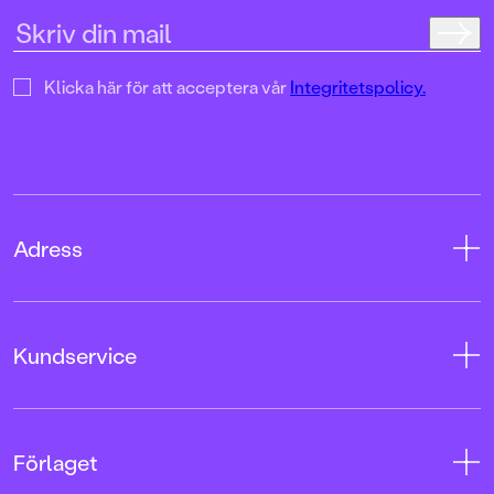
Klicka här för att acceptera vår
Integritetspolicy.
Adress
Adress
Kundservice
08-769 88 00
Tryckerigatan 4
Kontakta oss
Förlaget
103 12 Stockholm
Kundservice