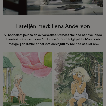
särskilt att rutscha med i Jenny
Dahlbergs bilder som inte sitter still
en enda sekund. På vartenda
uppslag finns tusen detaljer att
upptäcka. Inte minst delikat är att
följa familjens hund på dess
I ateljén med: Lena Anderson
sniffande äventyr." - Pia Huss,
DN"En bok som kommer att locka
Vi har hälsat på hos en av våra absolut mest älskade och välkända
till skratt hos såväl små som stora." -
barnboksskapare. Lena Anderson är flerfaldigt prisbelönad och
BTJ.
många generationer har läst och njutit av hennes böcker om
Linnea, Maja, Stina, Lilla Kotten, Mollan och många fler.