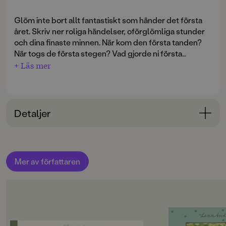
Glöm inte bort allt fantastiskt som händer det första
året. Skriv ner roliga händelser, oförglömliga stunder
och dina finaste minnen. När kom den första tanden?
När togs de första stegen? Vad gjorde ni första
sommaren?
+ Läs mer
Den här boken hjälper dig att komma ihåg
favoritramsor, älsklingssånger och bästa
bebiskompisar.
Första året med dig
innehåller
nygjorda, helt bedårande bilder av Lena Anderson, en
Detaljer
av våra allra käraste barnboksskapare. Förutom Lilla
Kotten har hon bland annat skapat älskade
Bokinformation
barnbokskaraktärer som Linnea, Maja, Stina och
Mollan. Boken innehåller även ett stort kuvert att
ORIGINALSPRÅK
samla bilder, urklipp och fotografier i.
Mer av författaren
Svenska
SPRÅK
Svenska
OM BOKEN
PUBLICERINGSDATUM