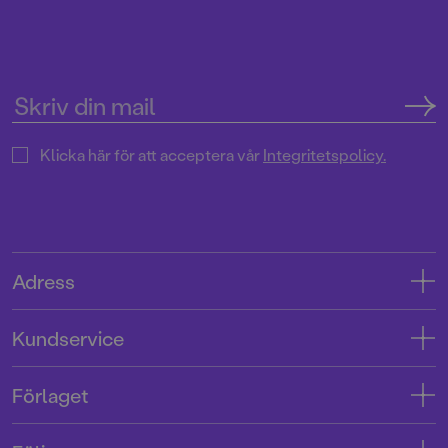
Klicka här för att acceptera vår
Integritetspolicy.
Adress
Adress
Kundservice
08-769 88 00
Kontakta oss
Förlaget
Tryckerigatan 4
Kundservice
Om oss
103 12 Stockholm