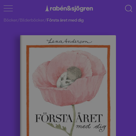
Böcker
/
Bilderböcker
/
Första året med dig