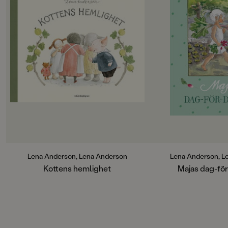
2013-03-27
Maja är en av Lena 
älskade figurer. N
efterlängtade dagbo
Produktion
Det här är inte en bok
PAPPER
att skriva i! Det finn
Matt/Silk bestruket
plats att notera föd
ihåg och annat smått
MILJÖMÄRKNING
under ett helt år. D
Nej
med glada, roliga oc
En bedårande evigh
CE-MÄRKNING
Nej
Produktdetaljer
Lena Anderson, Lena Anderson
Lena Anderson, L
ISBN
Kottens hemlighet
Majas dag-fö
9789129686425
ANTAL SIDOR
45
RYGGBREDD (MM)