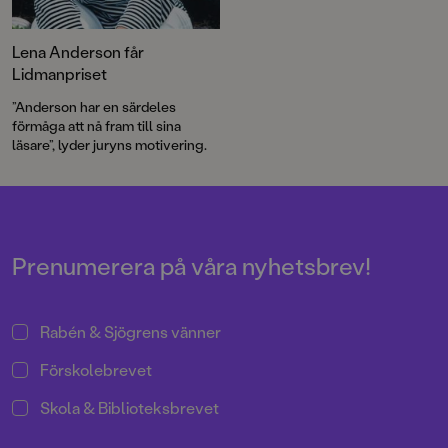
Lena Anderson får
Lidmanpriset
”Anderson har en särdeles
förmåga att nå fram till sina
läsare”, lyder juryns motivering.
Prenumerera på våra nyhetsbrev!
Rabén & Sjögrens vänner
Förskolebrevet
Skola & Biblioteksbrevet