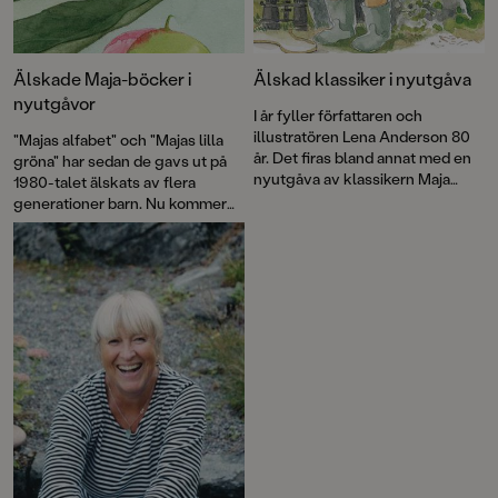
Älskade Maja-böcker i
Älskad klassiker i nyutgåva
nyutgåvor
I år fyller författaren och
illustratören Lena Anderson 80
"Majas alfabet" och "Majas lilla
år. Det firas bland annat med en
gröna" har sedan de gavs ut på
nyutgåva av klassikern Maja
1980-talet älskats av flera
tittar på naturen.
generationer barn. Nu kommer
båda böckerna i lätt bearbetade
nyutgåvor!