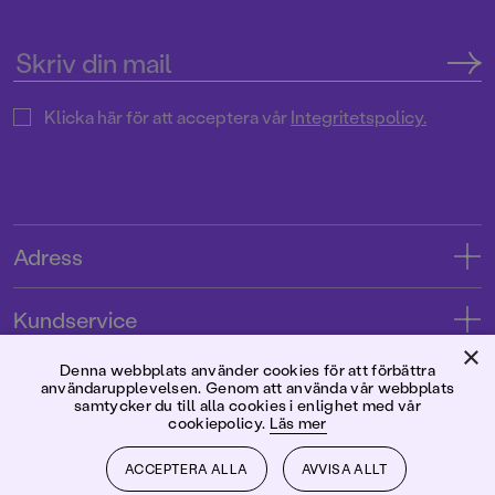
Klicka här för att acceptera vår
Integritetspolicy.
Adress
Adress
Kundservice
08-769 88 00
×
Kontakta oss
Denna webbplats använder cookies för att förbättra
Förlaget
användarupplevelsen. Genom att använda vår webbplats
Tryckerigatan 4
Kundservice
samtycker du till alla cookies i enlighet med vår
cookiepolicy.
Läs mer
Om oss
103 12 Stockholm
Följ oss
Användarvillkor intressenter
Jobba hos oss
ACCEPTERA ALLA
AVVISA ALLT
Org.nr: 556045-7748
Användarvillkor nyhetsbrev
Facebook