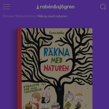
Böcker
/
Bilderböcker
/
Räkna med naturen