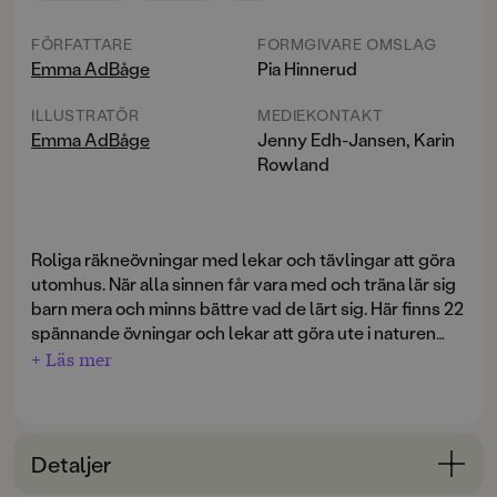
FÖRFATTARE
FORMGIVARE OMSLAG
Emma AdBåge
Pia Hinnerud
ILLUSTRATÖR
MEDIEKONTAKT
Emma AdBåge
Jenny Edh-Jansen, Karin
Rowland
Roliga räkneövningar med lekar och tävlingar att göra
utomhus. När alla sinnen får vara med och träna lär sig
barn mera och minns bättre vad de lärt sig. Här finns 22
spännande övningar och lekar att göra ute i naturen
under de fyra årstiderna. Alla övningar går att göra
+ Läs mer
Boken innehåller allt från spel, lekar, tävlingar, till test
med saker som finns utomhus, i skog och mark eller i
av tidsuppfattningen och småkluriga problem.
en park i närheten; pinnar, kottar, stenar, löv och snö.
Tävla, lär och framför allt räkna tillsammans medan ni
Som extra bonus finns en rolig förklaring av de fyra
rör på er.
Detaljer
räknesätten och ett uppslag som finurligt hjälper
barnen att förstå tal och förklarar vilket antal siffrorna