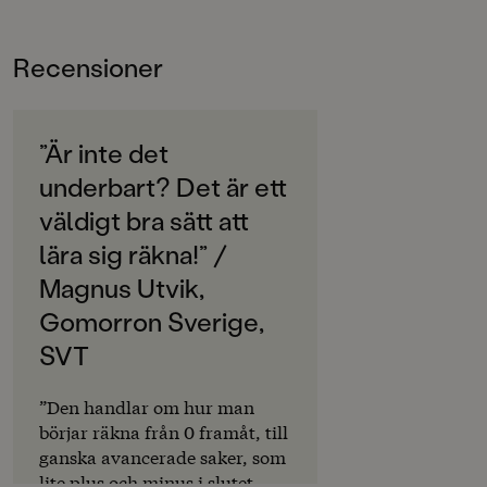
Bokinformation
0-9 motsvarar.
ÅLDERSGRUPP
En doktorsavhandling (Emilia Fägerstam, Linköpings
Recensioner
3-6
universitet, 2012) visar att inlärning utomhus ger barn
bättre minnesbilder av det de lär sig. Amerikanska
ORIGINALSPRÅK
studier visar också att barn som lär sig både ute och
Svenska
”Är inte det
inne får bättre resultat i matte och språk.
underbart? Det är ett
SPRÅK
Svenska
väldigt bra sätt att
lära sig räkna!” /
PUBLICERINGSDATUM
2013-07-02
Magnus Utvik,
Gomorron Sverige,
Produktion
SVT
PAPPER
Matt/Silk bestruket
”Den handlar om hur man
börjar räkna från 0 framåt, till
MILJÖMÄRKNING
ganska avancerade saker, som
Nej
lite plus och minus i slutet.