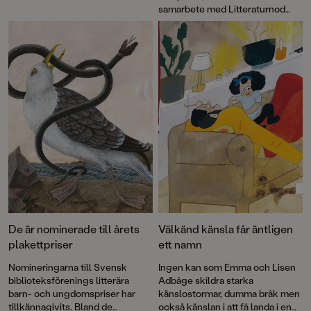
som de ville? Flerfaldigt
samarbete med Litteraturnod
prisbelönta Emma AdBåge är
Vimmerby, går i år till Emma
tillbaka med bilderboken
Påsen
,
AdBåge.
där hon på sitt karaktäristiskt
underfundiga och pricksäkra vis
synar vuxenvärlden.
De är nominerade till årets
Välkänd känsla får äntligen
plakettpriser
ett namn
Nomineringarna till Svensk
Ingen kan som Emma och Lisen
biblioteksförenings litterära
Adbåge skildra starka
barn- och ungdomspriser har
känslostormar, dumma bråk men
tillkännagivits. Bland de
också känslan i att få landa i en