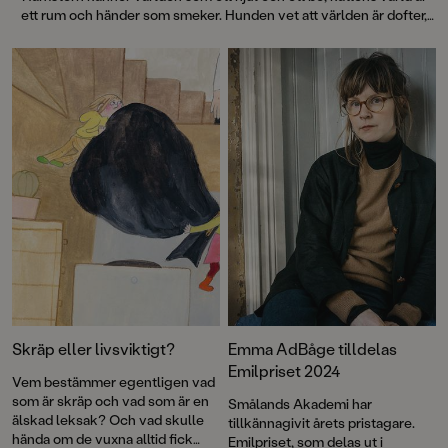
ett rum och händer som smeker. Hunden vet att världen är dofter,
pinnar och promenader, medan fågeln ser vindar och vidder och
fisken djup och glitter. I rytmiska rim och fantastiska bilder utforskar
Lotta Olsson och Emma AdBåge hur världen ser ut ur olika djurs
perspektiv – det lilla och det stora, det nära och det oändliga.
Skräp eller livsviktigt?
Emma AdBåge tilldelas
Emilpriset 2024
Vem bestämmer egentligen vad
som är skräp och vad som är en
Smålands Akademi har
älskad leksak? Och vad skulle
tillkännagivit årets pristagare.
hända om de vuxna alltid fick
Emilpriset, som delas ut i