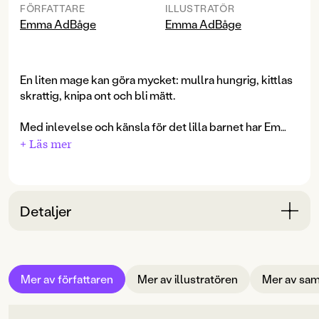
FÖRFATTARE
ILLUSTRATÖR
Emma AdBåge
Emma AdBåge
En liten mage kan göra mycket: mullra hungrig, kittlas
skrattig, knipa ont och bli mätt.
Med inlevelse och känsla för det lilla barnet har Emma
Adbåge skapat en pekboksserie för de allra yngsta
+ Läs mer
upptäckarna. En första introduktion till de olika
kroppsdelarna, i miniformat och hållbar kartong.
Detaljer
Bokinformation
ÅLDERSGRUPP
Mer av författaren
Mer av illustratören
Mer av sam
0-3
ORIGINALSPRÅK