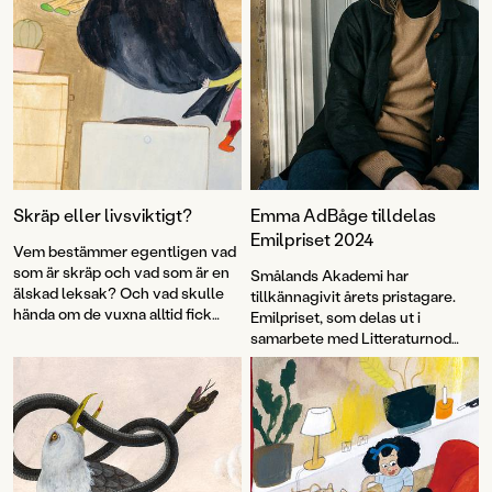
Skräp eller livsviktigt?
Emma AdBåge tilldelas
Emilpriset 2024
Vem bestämmer egentligen vad
som är skräp och vad som är en
Smålands Akademi har
älskad leksak? Och vad skulle
tillkännagivit årets pristagare.
hända om de vuxna alltid fick
Emilpriset, som delas ut i
som de ville? Flerfaldigt
samarbete med Litteraturnod
prisbelönta Emma AdBåge är
Vimmerby, går i år till Emma
tillbaka med bilderboken
Påsen
,
AdBåge.
där hon på sitt karaktäristiskt
underfundiga och pricksäkra vis
synar vuxenvärlden.