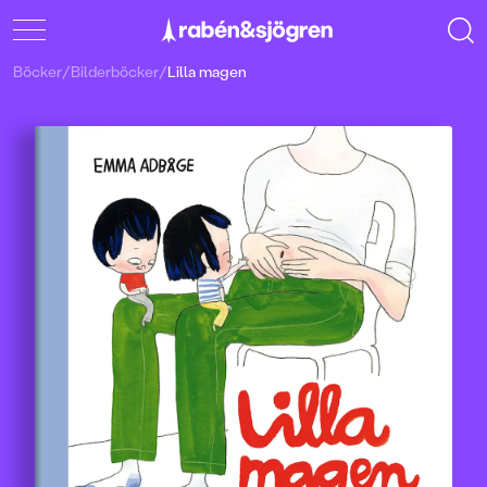
Böcker
/
Bilderböcker
/
Lilla magen