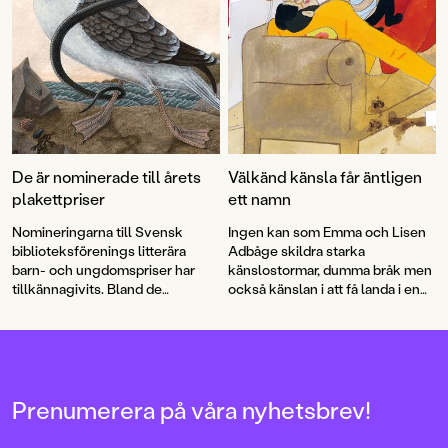
De är nominerade till årets
Välkänd känsla får äntligen
plakettpriser
ett namn
Nomineringarna till Svensk
Ingen kan som Emma och Lisen
biblioteksförenings litterära
Adbåge skildra starka
barn- och ungdomspriser har
känslostormar, dumma bråk men
tillkännagivits. Bland de
också känslan i att få landa i en
nominerade titlarna finns
Alla
mjuk famn när ilskan lagt sig.
äter alla
av Aron Landahl och
En
Äppelkänslan har de haft i sig
vän till tant Irene
av Ellen
sedan barnsben, en slags
Svedjeland och Elin Johansson
kombination av saknad och stark
med illustrationer av Emma
kärlek.
Adbåge.
Prenumerera på våra nyhetsbrev!