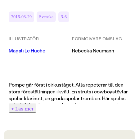
2016-03-29
Svenska
3-6
ILLUSTRATÖR
FORMGIVARE OMSLAG
Magali Le Huche
Rebecka Neumann
Pompe går först i cirkuståget. Alla repeterar till den
stora föreställningen i kväll. En struts i cowboystövlar
spelar klarinett, en groda spelar trombon. Här spelas
också flöjt och trumma, bastuba, trumpet, sousafon
+ Läs mer
och cymbal. Pompe lyssnar till alla instrumenten som
tillsammans spelar en fanfar. Vilket ös!