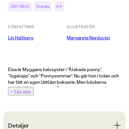
2007-08-03
Svenska
6-9
FÖRFATTARE
ILLUSTRATÖR
Lin Hallberg
Margareta Nordqvist
Elsa är Myggans halvsyster i "Älskade ponny",
"Isgalopp" och "Ponnysommar". Nu går hon i tvåan och
har fått en egen lättläst bokserie. Men böckerna
handlar lika mycket om Teddy - den vanskötta lilla
+ Läs mer
ponnyn som till slut kanske kan bli Elsas egen. Lin
Hallbergs träffsäkra och inkännande text och
Böcker med stämpeln "Läsa själv" är speciellt
Margareta Nordqvists både trovärdiga och gulliga
anpassade för nybörjarläsaren i åldersgruppen 6-9 år.
illustrationer samspelar perfekt.
Det är spännande och roliga böcker som gör att man
bara måste vända blad. Med stor grad, korta kapitel,
Detaljer