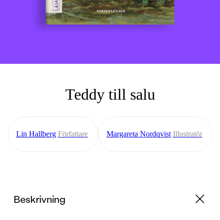
Teddy till salu
Lin Hallberg
Författare
Margareta Nordqvist
Illustratör
Beskrivning