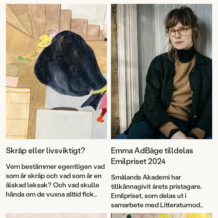
fisken djup och glitter. I rytmiska rim och fantastiska bilder utforskar
Lotta Olsson och Emma AdBåge hur världen ser ut ur olika djurs
perspektiv – det lilla och det stora, det nära och det oändliga.
Skräp eller livsviktigt?
Emma AdBåge tilldelas
Emilpriset 2024
Vem bestämmer egentligen vad
som är skräp och vad som är en
Smålands Akademi har
älskad leksak? Och vad skulle
tillkännagivit årets pristagare.
hända om de vuxna alltid fick
Emilpriset, som delas ut i
som de ville? Flerfaldigt
samarbete med Litteraturnod
prisbelönta Emma AdBåge är
Vimmerby, går i år till Emma