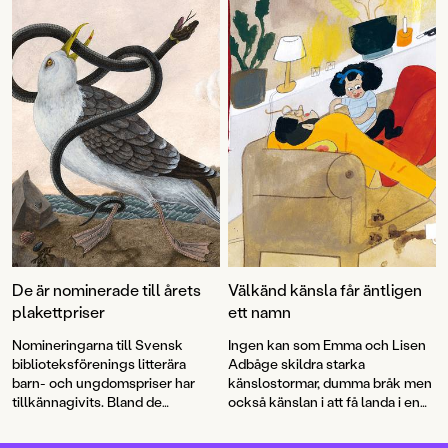
tillbaka med bilderboken
Påsen
,
AdBåge.
där hon på sitt karaktäristiskt
underfundiga och pricksäkra vis
synar vuxenvärlden.
De är nominerade till årets
Välkänd känsla får äntligen
plakettpriser
ett namn
Nomineringarna till Svensk
Ingen kan som Emma och Lisen
biblioteksförenings litterära
Adbåge skildra starka
barn- och ungdomspriser har
känslostormar, dumma bråk men
tillkännagivits. Bland de
också känslan i att få landa i en
nominerade titlarna finns
Alla
mjuk famn när ilskan lagt sig.
äter alla
av Aron Landahl och
En
Äppelkänslan har de haft i sig