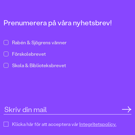
vän till tant Irene
av Ellen
sedan barnsben, en slags
Svedjeland och Elin Johansson
kombination av saknad och stark
med illustrationer av Emma
kärlek.
Adbåge.
Prenumerera på våra nyhetsbrev!
Rabén & Sjögrens vänner
Förskolebrevet
Skola & Biblioteksbrevet
Klicka här för att acceptera vår
Integritetspolicy.