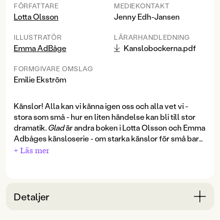
FÖRFATTARE
MEDIEKONTAKT
Lotta Olsson
Jenny Edh-Jansen
ILLUSTRATÖR
LÄRARHANDLEDNING
Emma AdBåge
Kanslobockerna.pdf
FORMGIVARE OMSLAG
Emilie Ekström
Känslor! Alla kan vi känna igen oss och alla vet vi -
stora som små - hur en liten händelse kan bli till stor
dramatik.
Glad
är andra boken i Lotta Olsson och Emma
Adbåges känsloserie - om starka känslor för små barn.
+ Läs mer
Skrattet studsar upp från magen.
Bästa, bästa, bästa dagen!
Glad
utspelar sig i lekparken och skildrar lyckan i att
Detaljer
gunga, leka och att vara tillsammans.
Bokinformation