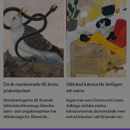
tillbaka med bilderboken
Påsen
,
AdBåge.
där hon på sitt karaktäristiskt
underfundiga och pricksäkra vis
synar vuxenvärlden.
De är nominerade till årets
Välkänd känsla får äntligen
plakettpriser
ett namn
Nomineringarna till Svensk
Ingen kan som Emma och Lisen
biblioteksförenings litterära
Adbåge skildra starka
barn- och ungdomspriser har
känslostormar, dumma bråk men
tillkännagivits. Bland de
också känslan i att få landa i en
nominerade titlarna finns
Alla
mjuk famn när ilskan lagt sig.
äter alla
av Aron Landahl och
En
Äppelkänslan har de haft i sig