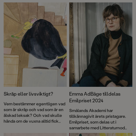
fisken djup och glitter. I rytmiska rim och fantastiska bilder utforskar
Lotta Olsson och Emma AdBåge hur världen ser ut ur olika djurs
perspektiv – det lilla och det stora, det nära och det oändliga.
Skräp eller livsviktigt?
Emma AdBåge tilldelas
Emilpriset 2024
Vem bestämmer egentligen vad
som är skräp och vad som är en
Smålands Akademi har
älskad leksak? Och vad skulle
tillkännagivit årets pristagare.
hända om de vuxna alltid fick
Emilpriset, som delas ut i
som de ville? Flerfaldigt
samarbete med Litteraturnod
prisbelönta Emma AdBåge är
Vimmerby, går i år till Emma