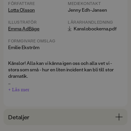
FÖRFATTARE
MEDIEKONTAKT
Lotta Olsson
Jenny Edh-Jansen
ILLUSTRATÖR
LÄRARHANDLEDNING
Emma AdBåge
Kanslobockerna.pdf
FORMGIVARE OMSLAG
Emilie Ekström
Känslor! Alla kan vi känna igen oss och alla vet vi -
stora som små - hur en liten incident kan bli till stor
dramatik.
Drömduon Lotta Olsson och Emma Adbåge skapar nu
+ Läs mer
ett par bilderböcker om känslor och med titlar som
säger precis vad det handlar om:
LEDSEN
som
kommer ut 2020 och
GLAD
, som kommer året därpå.
LEDSEN
utspelar sig på en förskola. Ett av barnen
Detaljer
upptäcker hur en av kompisarna tar hennes älskade
gosedjur. Dramat byggs upp, vi kan följa det i textens
Bokinformation