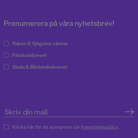
vän till tant Irene
av Ellen
sedan barnsben, en slags
Svedjeland och Elin Johansson
kombination av saknad och stark
med illustrationer av Emma
kärlek.
Adbåge.
Prenumerera på våra nyhetsbrev!
Rabén & Sjögrens vänner
Förskolebrevet
Skola & Biblioteksbrevet
Klicka här för att acceptera vår
Integritetspolicy.