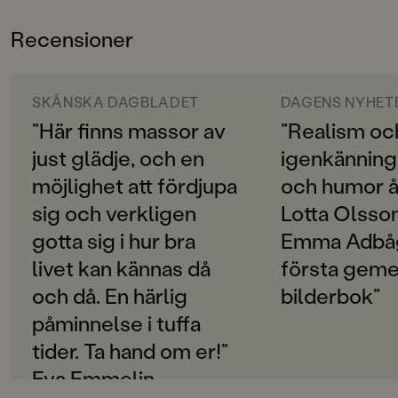
rytm och ord och i bilder där kroppsspråk, minspel
ÅLDERSGRUPP
och rörelser är ömsom tydliga, ömsom subtila. Och vi
Recensioner
0-3
drar en lättnadens suck när försoningen kommer på
slutet.
ORIGINALSPRÅK
Svenska
SKÅNSKA DAGBLADET
DAGENS NYHET
Med genial precision, utan ett enda överflödigt ord
eller pennstreck, förmedlar Lotta Olsson och Emma
”Här finns massor av
”Realism oc
SPRÅK
AdBåge flickans växande förtvivlan och samspelet
just glädje, och en
igenkänning
Svenska
mellan barn och vuxna. Handling, miljö och typer är
möjlighet att fördjupa
och humor åt
utmejslade in i minsta detalj - helt magiskt!
PUBLICERINGSDATUM
LEDSEN
är en bilderbok att läsa om och om igen och
sig och verkligen
Lotta Olsso
2020-01-09
att prata om tillsammans. En blivande klassiker!
gotta sig i hur bra
Emma Adbå
Produktion
livet kan kännas då
första ge
PAPPER
och då. En härlig
bilderbok”
Munken Polar
påminnelse i tuffa
MILJÖMÄRKNING
tider. Ta hand om er!”
Ja
Eva Emmelin