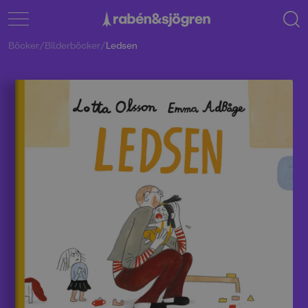
Böcker
/
Bilderböcker
/
Ledsen