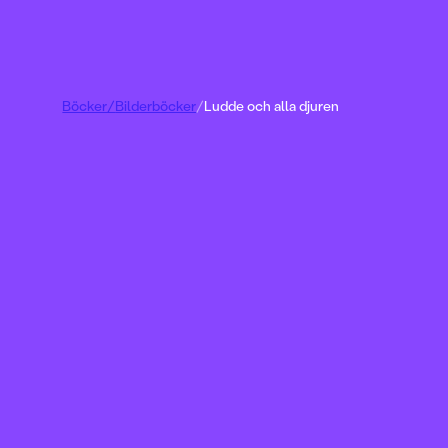
Böcker
/
Bilderböcker
/
Ludde och alla djuren