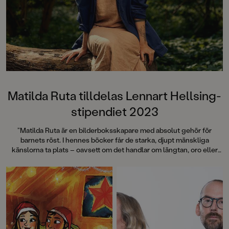
medryckande bilderbok." - Erika
Hallhagen tipsar om årets bästa
böcker för barn och unga i
SvD"Mycket underhållande,
särskilt att rutscha med i Jenny
Dahlbergs bilder som inte sitter still
en enda sekund. På vartenda
uppslag finns tusen detaljer att
upptäcka. Inte minst delikat är att
följa familjens hund på dess
Matilda Ruta tilldelas Lennart Hellsing-
sniffande äventyr." - Pia Huss,
stipendiet 2023
DN"En bok som kommer att locka
till skratt hos såväl små som stora." -
”Matilda Ruta är en bilderboksskapare med absolut gehör för
BTJ.
barnets röst. I hennes böcker får de starka, djupt mänskliga
känslorna ta plats – oavsett om det handlar om längtan, oro eller
dåligt samvete behandlas ämnena med lätt hand och finurlig
humor.” Ur motiveringen