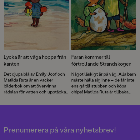
Lycka är att våga hoppa från
Faran kommer till
kanten!
förtrollande Strandskogen
Det djupa blå av Emily Joof och
Något läskigt är på väg. Alla barn
Matilda Ruta är en vacker
måste hålla sig inne – de får inte
bilderbok om att övervinna
ens gå till stubben och köpa
rädslan för vatten och upptäcka
chips! Matilda Ruta är tillbaka
havets magi.
med den högaktuella Stora
faran, den andra boken i
bilderboksserien Strandskogen.
Prenumerera på våra nyhetsbrev!