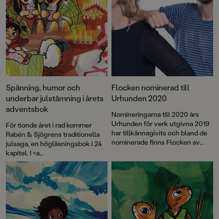
Spänning, humor och
Flocken nominerad till
underbar julstämning i årets
Urhunden 2020
adventsbok
Nomineringarna till 2020 års
Urhunden för verk utgivna 2019
För tionde året i rad kommer
har tillkännagivits och bland de
Rabén & Sjögrens traditionella
nominerade finns Flocken av
julsaga, en högläsningsbok i 24
Matilda Ruta och Rasmus Malm.
kapitel. I <a
href="http://www.rabensjogren.
se/bocker/198563-
julmysteriet">Julmysteriet</a>
berättar författaren Lisa Bjärbo
och illustratören Matilda Ruta om
Ebbe, en kille som verkligen
älskar julen – och mysterier.