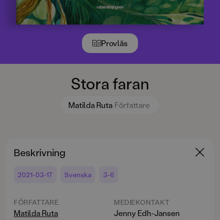
Provläs
Stora faran
Matilda Ruta
Författare
Beskrivning
2021-03-17
Svenska
3-6
FÖRFATTARE
MEDIEKONTAKT
Matilda Ruta
Jenny Edh-Jansen