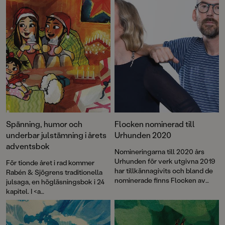
Spänning, humor och
Flocken nominerad till
underbar julstämning i årets
Urhunden 2020
adventsbok
Nomineringarna till 2020 års
Urhunden för verk utgivna 2019
För tionde året i rad kommer
har tillkännagivits och bland de
Rabén & Sjögrens traditionella
nominerade finns Flocken av
julsaga, en högläsningsbok i 24
Matilda Ruta och Rasmus Malm.
kapitel. I <a
href="http://www.rabensjogren.
se/bocker/198563-
julmysteriet">Julmysteriet</a>