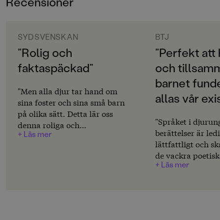
Recensioner
3-6
Åsa Mendel-Hartvig är utbildad journalist och
ORIGINALSPRÅK
författare till ett flertal barnböcker för olika åldrar.
Svenska
SYDSVENSKAN
BTJ
Bakom de ljuvliga bilderna står serietecknaren och
”Rolig och
”Perfekt att
bilderbokskonstnären Matilda Ruta.
SPRÅK
faktaspäckad”
och tillsa
Svenska
barnet fund
PUBLICERINGSDATUM
"Men alla djur tar hand om
allas vår exi
2023-08-11
sina foster och sina små barn
på olika sätt. Detta lär oss
Produktion
"Språket i djuru
denna roliga och
berättelser är ledi
+ Läs mer
faktaspäckade bok genom
PAPPER
lättfattligt och 
finurlig kuriosa." Shora
Arctic Volume
de vackra poetisk
Esmailian
+ Läs mer
genast emotionell
MILJÖMÄRKNING
Illustrationerna 
Ja
med berättelsern
faktatexterna oc
CE-MÄRKNING
upp för diskussio
Nej