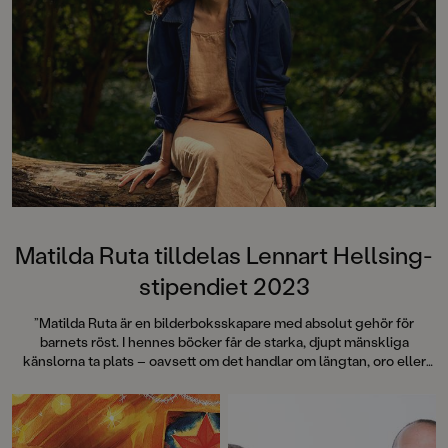
Matilda Ruta tilldelas Lennart Hellsing-
stipendiet 2023
”Matilda Ruta är en bilderboksskapare med absolut gehör för
barnets röst. I hennes böcker får de starka, djupt mänskliga
känslorna ta plats – oavsett om det handlar om längtan, oro eller
dåligt samvete behandlas ämnena med lätt hand och finurlig
humor.” Ur motiveringen