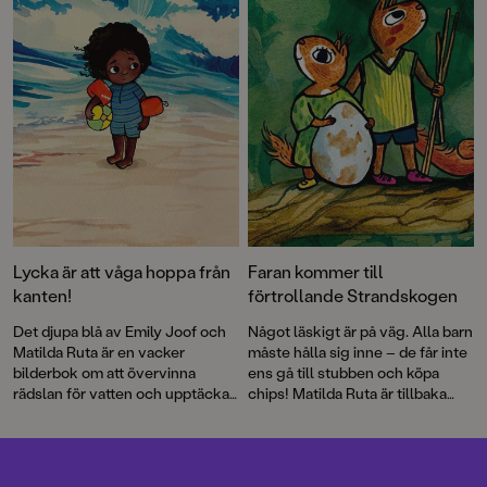
berättar författaren Lisa Bjärbo
och illustratören Matilda Ruta om
Ebbe, en kille som verkligen
älskar julen – och mysterier.
Lycka är att våga hoppa från
Faran kommer till
kanten!
förtrollande Strandskogen
Det djupa blå av Emily Joof och
Något läskigt är på väg. Alla barn
Matilda Ruta är en vacker
måste hålla sig inne – de får inte
bilderbok om att övervinna
ens gå till stubben och köpa
rädslan för vatten och upptäcka
chips! Matilda Ruta är tillbaka
havets magi.
med den högaktuella Stora
faran, den andra boken i
bilderboksserien Strandskogen.