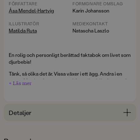
FÖRFATTARE
FORMGIVARE OMSLAG
Åsa Mendel-Hartvig
Karin Johansson
ILLUSTRATÖR
MEDIEKONTAKT
Matilda Ruta
Natascha Laszlo
En rolig och personligt berättad faktabok om livet som
djurbebis!
Tänk, så olika det är. Vissa växer i ett ägg. Andra i en
mage. Man kan ha fosterföräldrar, eller bli adopterad.
+ Läs mer
Ligga i sin mammas mage i två veckor, eller två år!
I den här underbara boken berättar tio djurungar
historien om hur just de blev till.
Detaljer
Den lilla sjöhästen beskriver hur det var att komma ut
Bokinformation
ur pappas mage, koalaungen berättar om att vara liten
som en ärta i mammas ficka och ekorrbebisen delar
ÅLDERSGRUPP
med sig av livet som adopterad i en kattfamilj.