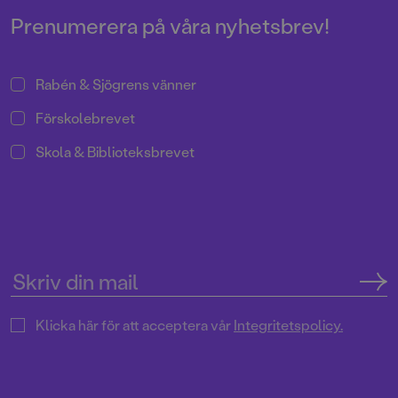
och utanförskap i en värld av
levande – och olevande.
Prenumerera på våra nyhetsbrev!
Rabén & Sjögrens vänner
Förskolebrevet
Skola & Biblioteksbrevet
Klicka här för att acceptera vår
Integritetspolicy.