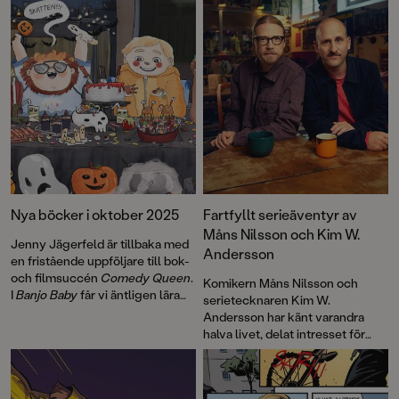
Nya böcker i oktober 2025
Fartfyllt serieäventyr av
Måns Nilsson och Kim W.
Jenny Jägerfeld är tillbaka med
Andersson
en fristående uppföljare till bok-
och filmsuccén
Comedy Queen
.
Komikern Måns Nilsson och
I
Banjo Baby
får vi äntligen lära
serietecknaren Kim W.
känna Sashas underbara bästis
Andersson har känt varandra
Märta (eller Mörten som hon
halva livet, delat intresset för
kallas) lite bättre.
Paddvättens
tecknade serier men aldrig gjort
skog
är första delen i serien
något tillsammans, förrän nu!
Mörkmarken, en antagligen helt
Resultatet är ett spännande,
sann berättelse av den