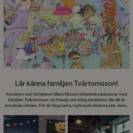
skapat ett spännande,
Läs också Katternas
färgsprakande äventyr med lagom
mycket text och fantastiska
illustrationer. Det är full fart från
första sidan och man vill hela tiden
läsa vidare för att se hur det ska gå
för Andromeda och resten av UFO-
klubben. Hotet från rymden är
tredje och avslutande delen i
trilogin UFO-klubben. Läs också
Katternas hemlighet och Gänget
slår tillbaka. Spänn fast
säkerhetsbältena för snart är det
dags att landa!
Lär känna familjen Tvärtomsson!
Komikern och författaren Måns Nilsson bilderboksdebuterar med
Familjen Tvärtomsson
, en fnissig och tokig berättelse där allt är
omvända världen. För de färgstarka, myllrande bilderna står Jenny
Dahlberg, känd från bland annat Kamratposten.