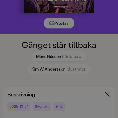
Provläs
Gänget slår tillbaka
Måns Nilsson
Författare
Kim W Andersson
Illustratör
Beskrivning
2025-10-24
Svenska
9-12