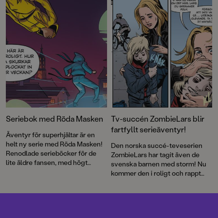
färgsprakande och halsbrytande
prisbelönta duon Ylva Karlsson
äventyr med Andromeda och
och Katarina Strömgård.
resten av UFO-klubben.
Dessutom kommer en fartfylld
bok för alla som älskar
Halloween och flera böcker med
jultema. Bland dem årets
fantastiska adventsbok och en
helt ny berättelse om Alfons
Åberg!
Seriebok med Röda Masken
Tv-succén ZombieLars blir
fartfyllt serieäventyr!
Äventyr för superhjältar är en
helt ny serie med Röda Masken!
Den norska succé-teveserien
Renodlade serieböcker för de
ZombieLars har tagit även de
lite äldre fansen, med högt
svenska barnen med storm! Nu
tempo och nervkittlande
kommer den i roligt och rappt
handling − perfekta för alla de
tecknat serieformat av
som älskar superhjältarna och
illustratören Kim W. Andersson.
bara vill ha mer!
Två böcker släpps samtidigt och
det handlar om kärlek, mobbing