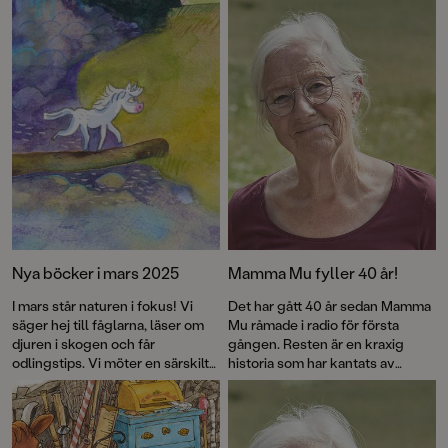
Nya böcker i mars 2025
Mamma Mu fyller 40 år!
I mars står naturen i fokus! Vi
Det har gått 40 år sedan Mamma
säger hej till fåglarna, läser om
Mu råmade i radio för första
djuren i skogen och får
gången. Resten är en kraxig
odlingstips. Vi möter en särskilt
historia som har kantats av
älskad tusenfoting och en liten
försäljningssuccé, roliga visor
vildhäst som tappat bort sin
och priser – och framför allt
flock. Lena Sjöberg har skapat
kärlek till fantasin. Nu firas
en ljuvlig bok om mångas
jubileet med en ny pekbok: