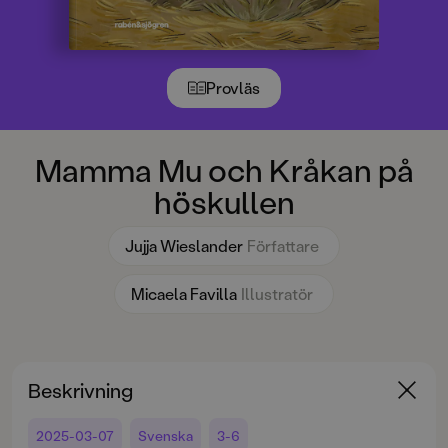
Provläs
Mamma Mu och Kråkan på
höskullen
Jujja Wieslander
Författare
Micaela Favilla
Illustratör
Beskrivning
2025-03-07
Svenska
3-6