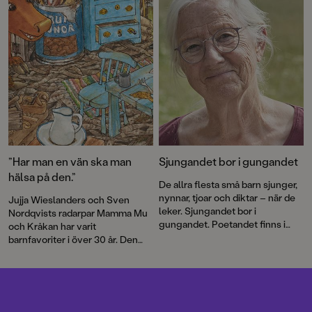
favoritårstid: våren. Dessutom
Kråkans kläder
.
nya böcker av Oskar Kroon och
Anna Jansson, och den första
boken i den helt nya serien om
Vilda Vic.
”Har man en vän ska man
Sjungandet bor i gungandet
hälsa på den.”
De allra flesta små barn sjunger,
nynnar, tjoar och diktar – när de
Jujja Wieslanders och Sven
leker. Sjungandet bor i
Nordqvists radarpar Mamma Mu
gungandet. Poetandet finns i
och Kråkan har varit
spretandet med armar och ben
barnfavoriter i över 30 år. Den
och med orden som ska
nya bilderboken
Mamma Mu blir
formuleras, skriver Jujja
ledsen
är en varm berättelse om
Wieslander.
vänskap och försoning.