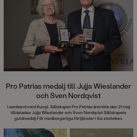
skapat ett spännande,
Läs också Katternas
färgsprakande äventyr med lagom
mycket text och fantastiska
illustrationer. Det är full fart från
första sidan och man vill hela tiden
läsa vidare för att se hur det ska gå
för Andromeda och resten av UFO-
klubben. Hotet från rymden är
tredje och avslutande delen i
trilogin UFO-klubben. Läs också
Katternas hemlighet och Gänget
slår tillbaka. Spänn fast
säkerhetsbältena för snart är det
dags att landa!
Pro Patrias medalj till Jujja Wieslander
och Sven Nordqvist
I samband med Kungl. Sällskapet Pro Patrias årsmöte den 21 maj
tilldelades Jujja Wieslander och Sven Nordqvist Sällskapets
guldmedalj För medborgerliga förtjänster i 8:e storleken.