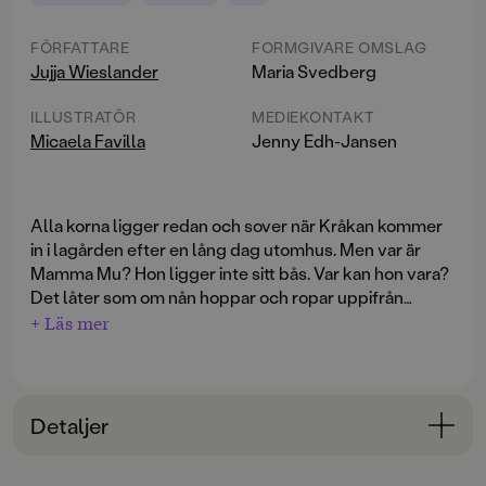
FÖRFATTARE
FORMGIVARE OMSLAG
Jujja Wieslander
Maria Svedberg
ILLUSTRATÖR
MEDIEKONTAKT
Micaela Favilla
Jenny Edh-Jansen
Alla korna ligger redan och sover när Kråkan kommer
in i lagården efter en lång dag utomhus. Men var är
Mamma Mu? Hon ligger inte sitt bås. Var kan hon vara?
Det låter som om nån hoppar och ropar uppifrån
höskullen.
+ Läs mer
Jujja Wieslander och Sven Nordqvists böcker om
Mamma Mu och Kråkan är översatta till 30 språk och
har underhållit flera generationer barn, först som
Detaljer
radioteater och sedan som bilderböcker,
kapitelböcker och film. 2015 tog Mamma Mu ett ko-
Bokinformation
Bakom serien står också tecknaren Micaela Favilla och
språng in i seriernas värld. Här samlas två