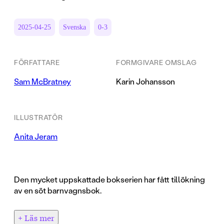
2025-04-25
Svenska
0-3
FÖRFATTARE
FORMGIVARE OMSLAG
Sam McBratney
Karin Johansson
ILLUSTRATÖR
Anita Jeram
Den mycket uppskattade bokserien har fått tillökning
av en söt barnvagnsbok.
+ Läs mer
En lässtund med din älskade bebis kan uppstå i