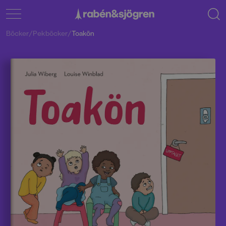
Böcker
/
Pekböcker
/
Toakön