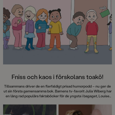
Fniss och kaos i förskolans toakö!
Tillsammans driver de en flerfaldigt prisad humorpodd – nu ger de
ut sin första gemensamma bok. Barnens tv-favorit Julia Wiberg har
en lång rad populära faktaböcker för de yngsta i bagaget, Louise
Winblad är tecknaren bakom @hejhejvardag som illustrerar allt fler
barnböcker. I
Toakön
bjuder de på fniss och kaos i förskolans toakö.