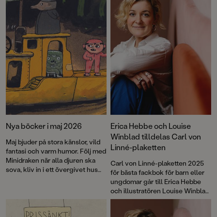
Nya böcker i maj 2026
Erica Hebbe och Louise
Winblad tilldelas Carl von
Maj bjuder på stora känslor, vild
Linné-plaketten
fantasi och varm humor. Följ med
Minidraken när alla djuren ska
Carl von Linné-plaketten 2025
sova, kliv in i ett övergivet hus
för bästa fackbok för barn eller
där barnen skapar plats för
ungdomar går till Erica Hebbe
fantasi och lek, och läs om ett
och illustratören Louise Winblad
riktigt kissnödigt förskolegäng
för
MENS – allt du vill veta (och
med fullt kaos i toakön. Möt
ännu mer)
.
tjejerna från den älskade SVT-