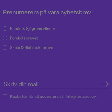
sig känd för sina humoristiska
menshjältarna?
illustrationer som skildrar
föräldraskapets alla sidor.
Prenumerera på våra nyhetsbrev!
Rabén & Sjögrens vänner
Förskolebrevet
Skola & Biblioteksbrevet
Klicka här för att acceptera vår
Integritetspolicy.