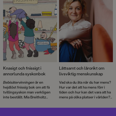
serien Tjejer och häng med i
deras vardag där kompisarna
betyder allt. Och läs en somrig
berättelse om vänskap som
förändras – och om att slut
faktiskt kan vara början på nåt
nytt. Välkommen till en ny
fullmatad bokmånad!
Knasigt och fnissigt i
Lättsamt och lärorikt om
annorlunda syskonbok
livsviktig menskunskap
Bebisåtervinningen
är en
Vad ska du äta när du har mens?
hejdlöst fnissig bok om att få
Hur var det att ha mens förr i
tvillingsyskon man verkligen
tiden och hur kan det vara att ha
inte beställt. Mia Breitholtz
mens på olika platser i världen?
debuterar som textförfattare
Hur ser det egentligen ut med
tillsammans med Louise
de mens-kliga rättigheterna i
hejhejvardag
Winblad, som gjort
världen och vilka är