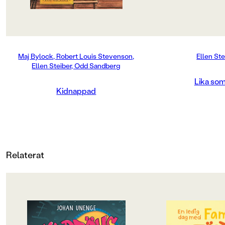
PUBLICERINGSDATUM
1996-01-04
Maj Bylock, Robert Louis Stevenson,
Ellen Ste
LÄSORDNING
Ellen Steiber, Odd Sandberg
4
Lika som
Kidnappad
Produktion
MILJÖMÄRKNING
Nej
Relaterat
CE-MÄRKNING
Nej
Produktdetaljer
OM BOKEN
OM BOKEN
ISBN