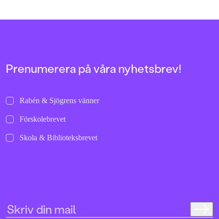
sparkar ifrån och rullar i väg de där
och helgalna berättel
allra första gångerna.
uppochnervänd värl
bilder att titta läng
Jenny Dahlberg som
illustrerat för Kamr
om första boken – F
Tvärtomsson:"Fart o
Prenumerera på våra nyhetsbrev!
byxorna på huvudet 
komikern Måns Nils
Kamratpostenfavori
Dahlberg slår sina p
Rabén & Sjögrens vänner
denna galet kaosiga
medryckande bilderb
Förskolebrevet
Hallhagen tipsar om 
böcker för barn och 
Skola & Biblioteksbrevet
SvD"Mycket underhå
särskilt att rutscha
Dahlbergs bilder som 
en enda sekund. På 
uppslag finns tusen d
upptäcka. Inte minst 
följa familjens hund
sniffande äventyr." -