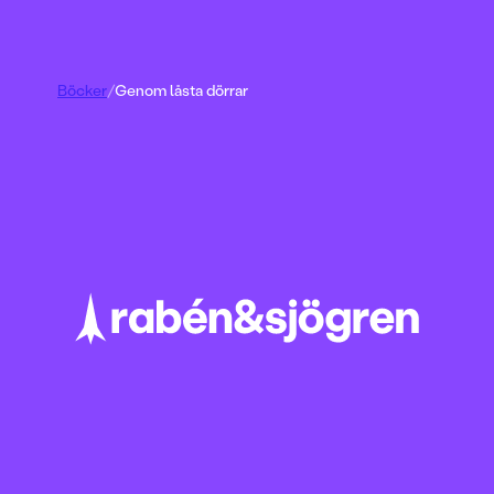
Böcker
/
Genom låsta dörrar