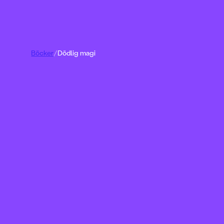
Böcker
/
Dödlig magi