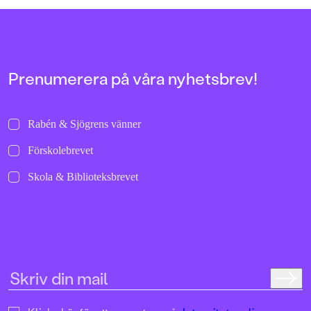
allra första gångerna.
uppochnervänd värl
bilder att titta läng
Jenny Dahlberg som
illustrerat för Kamr
om första boken – F
Tvärtomsson:"Fart o
Prenumerera på våra nyhetsbrev!
byxorna på huvudet 
komikern Måns Nils
Kamratpostenfavori
Dahlberg slår sina p
Rabén & Sjögrens vänner
denna galet kaosiga
medryckande bilderb
Förskolebrevet
Hallhagen tipsar om 
böcker för barn och 
Skola & Biblioteksbrevet
SvD"Mycket underhå
särskilt att rutscha
Dahlbergs bilder som 
en enda sekund. På 
uppslag finns tusen d
upptäcka. Inte minst 
följa familjens hund
sniffande äventyr." -
DN"En bok som komm
till skratt hos såväl 