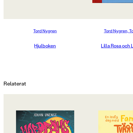
Produktion
MILJÖMÄRKNING
Nej
Tord Nygren
Tord Nygren, T
CE-MÄRKNING
Hjulboken
Lilla Rosa och
Nej
Produktdetaljer
ISBN
Relaterat
9789185199440
ANTAL SIDOR
28
OM BOKEN
OM BOKEN
RYGGBREDD (MM)
Rillo och hans kompisar i
Det här är familjen 
Skateboardklubben Blåmärket har
en helt vanlig famil