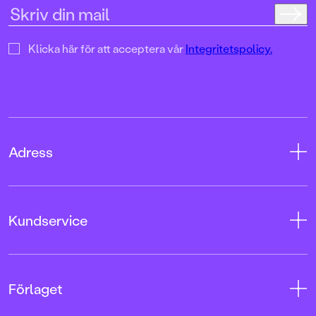
Klicka här för att acceptera vår
Integritetspolicy.
Adress
Adress
Kundservice
08-769 88 00
Tryckerigatan 4
Kontakta oss
Förlaget
103 12 Stockholm
Kundservice