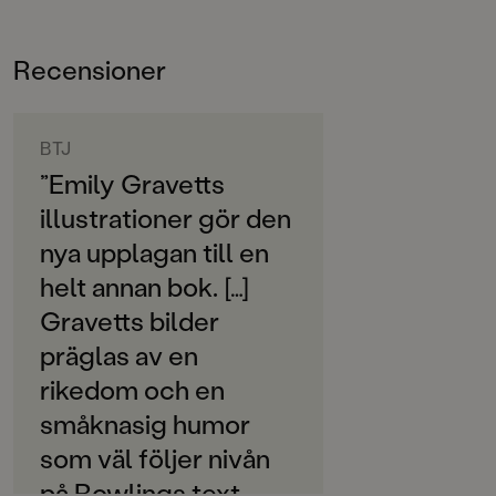
I denna nya upplaga har J.K. Rowlings originaltext fått
Bokinformation
nya illustrationer av den prisbelönta engelska
ÅLDERSGRUPP
illustratören Emily Gravett.
Recensioner
9-12
Överskottet från försäljningen av boken går till
ORIGINALTITEL
välgörenhetsorganisationen Comic Relief.
Quidditch Through the Ages
BTJ
”Emily Gravetts
ORIGINALSPRÅK
illustrationer gör den
Engelska
nya upplagan till en
ÖVERSÄTTARE
helt annan bok. […]
Ann Margret Forsström
Gravetts bilder
SPRÅK
präglas av en
Svenska
rikedom och en
PUBLICERINGSDATUM
småknasig humor
2020-10-06
som väl följer nivån
Produktion
på Rowlings text.