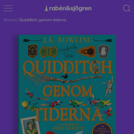
Böcker
/
Quidditch genom tiderna