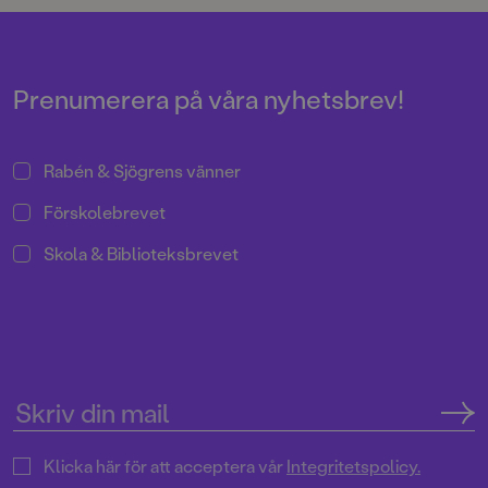
och under arbetets gång blev
det uppenbart att det var dags att
bjuda in en gästillustratör till
trollkarlsvärlden. Den gästen
blev Neil Packer – en etablerad
Prenumerera på våra nyhetsbrev!
och mångsidig illustratör och
Jims nära vän.
Rabén & Sjögrens vänner
Förskolebrevet
Skola & Biblioteksbrevet
Klicka här för att acceptera vår
Integritetspolicy.