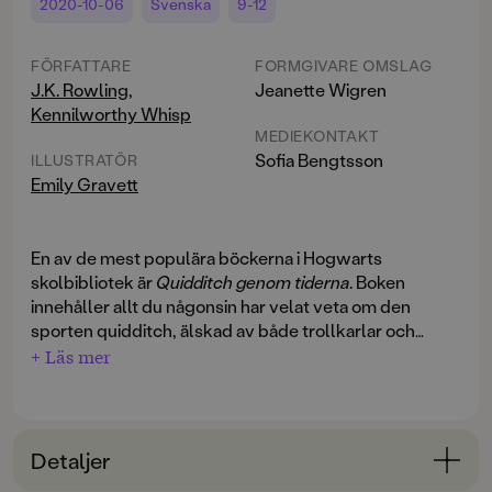
2020-10-06
Svenska
9-12
FÖRFATTARE
FORMGIVARE OMSLAG
J.K. Rowling
,
Jeanette Wigren
Kennilworthy Whisp
MEDIEKONTAKT
Sofia Bengtsson
ILLUSTRATÖR
Emily Gravett
En av de mest populära böckerna i Hogwarts
skolbibliotek är
Quidditch genom tiderna
. Boken
innehåller allt du någonsin har velat veta om den
sporten quidditch, älskad av både trollkarlar och
mugglare: dess historia, reglerna, vad som händer om
+ Läs mer
man bryter mot reglerna, lagen, dräkterna, varifrån
gyllene kvicken kommer ifrån, och mycket mycket
mer. Boken är full av fascinerande fakta. Ett måste för
alla Harry Potter-fans!
Detaljer