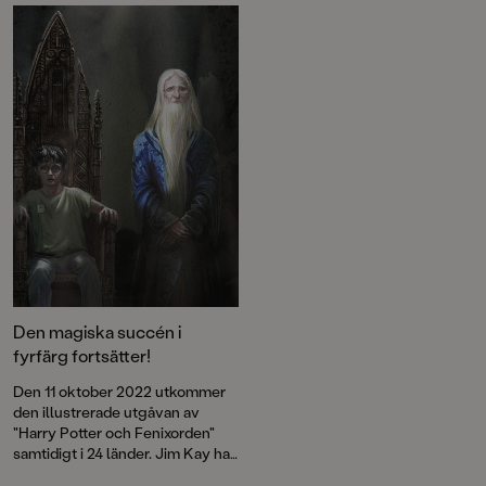
oktober 2026.
Den magiska succén i
fyrfärg fortsätter!
Den 11 oktober 2022 utkommer
den illustrerade utgåvan av
"Harry Potter och Fenixorden"
samtidigt i 24 länder. Jim Kay har
arbetat med boken i mer än två år