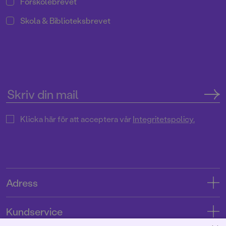
Förskolebrevet
Skola & Biblioteksbrevet
Klicka här för att acceptera vår
Integritetspolicy.
Adress
Adress
Kundservice
08-769 88 00