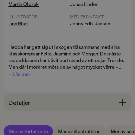
Martin Olczak
Jonas Lindén
ILLUSTRATÖR
MEDIEKONTAKT
Lina Blixt
Jenny Edh-Jansen
Hedda har gett sig ut i skogen tillsammans med sina
klasskompisar Felix, Jasmine och Morgan. De måste
rädda Ida som har blivit bortrövad av ett odjur. Tror de.
Men där i mörkret möts de av något mycket värre –
något som tvingar dem vidare genom vinternatten.
+ Läs mer
Genom ödsliga industriområden, genom dunkla
villaområden. Skadade, frusna och livrädda. Och saker
Flicka av papper
är den sjätte och avslutande delen i
blir bara värre och värre. Och värre …
hyllade serien Fruktansvärda grejer som ingen får
Detaljer
veta. Martin Olczak har tidigare skrivit de populära
böckerna om Jack, och Lina Blixt har illustrerat de
Bokinformation
uppmärksammade
Skräxikon
och
Korpen
. Tillsammans
skapar de något helt nytt. Det blir spänning, det blir
ÅLDERSGRUPP
känslor och det blir FRUKTANSVÄRDA GREJER SOM
Mer av författaren
Mer av illustratören
Mer av sam
9-12
"Serien är imponerande flyhänt berättad, konstant