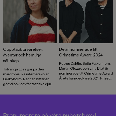
minsta av hjältar övervinner de
största av hinder för att finna sin
vän.
Oupptäckta varelser,
De är nominerade till
äventyr och hemliga
Crimetime Award 2024
sällskap
Petrus Dahlin, Sofia Falkenhem,
Martin Olczak och Lina Blixt är
Tolvåriga Elias går på den
nominerade till Crimetime Award
mardrömslika internatskolan
Årets barndeckare 2024. Priset
Gråbyholm. När han hittar en
delas ut till en
gömd bok om fantastiska djur
barnboksförfattare som skriver
som ingen någonsin sett växer
deckare eller spänning för barn
en plan fram. Ida Kjellin har
6–12 år. Nu kan du vara med och
tidigare skrivit flera
rösta!
uppmärksammade tv-manus för
barn – däribland
Världens
hemskaste sjukdomar
. Nu
Prenumerera på våra nyhetsbrev!