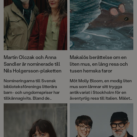
Martin Olczak och Anna
Makalös berättelse om en
Sandler är nominerade till
liten mus, en lång resa och
Nils Holgersson-plaketten
tusen hemska faror
Nomineringarna till Svensk
Möt Molly Bloom, en modig liten
biblioteksförenings litterära
mus som lämnar sitt trygga
barn- och ungdomspriser har
antikvariat i Stockholm för en
tillkännagivits. Bland de
äventyrlig resa till Italien. Målet?
nominerade titlarna finns
Molly
Att återförenas med sin förlorade
Blooms fasansfulla och
vän, Anna Karenina. Med
fantastiska resa
som nomineras
fantastiska illustrationer och
till Nils Holgersson-plaketten.
oförglömliga karaktärer berättar
Martin Olczak och Anna Sandler
en säregen historia där den