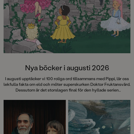
Nya böcker i augusti 2026
I augusti upptäcker vi 100 roliga ord tillsammans med Pippi, lär oss
lekfulla fakta om eld och möter superskurken Doktor Fruktansvärd.
Dessutom är det storslagen final för den hyllade serien
"Fruktansvärda grejer som ingen får veta". Succéboken
Cirkeln
fyller 15 år och det firar vi med att ge ut hela Engelsforstrilogin i
vackra jubileumsutgåvor med nya omslag och illustrerade
snittytor! Läs mer om dessa böcker – och många, många fler!