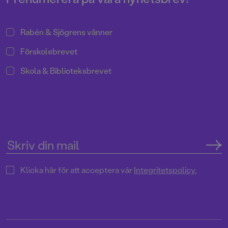
romandebuterar hon med
berättelse som är full av äventyr
och fantastiska varelser. Lina
Rabén & Sjögrens vänner
Blixt står för de magiskt
stämningsskapande
Förskolebrevet
illustrationerna.
Skola & Biblioteksbrevet
Klicka här för att acceptera vår
Integritetspolicy.