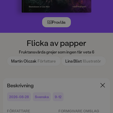
Provläs
Flicka av papper
Fruktansvärda grejer som ingen får veta 6
Martin Olczak
Författare
Lina Blixt
Illustratör
Beskrivning
2026-08-28
Svenska
9-12
FÖRFATTARE
FORMGIVARE OMSLAG