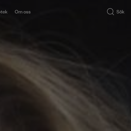
otek
Om oss
Sök