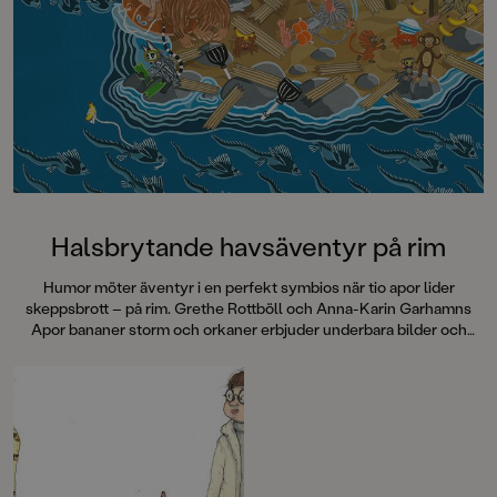
Dahlberg slår sina p
denna galet kaosiga
medryckande bilderb
Hallhagen tipsar om 
böcker för barn och 
SvD"Mycket underhå
särskilt att rutscha
Dahlbergs bilder som 
en enda sekund. På 
uppslag finns tusen d
upptäcka. Inte minst 
följa familjens hund
Halsbrytande havsäventyr på rim
sniffande äventyr." -
DN"En bok som komm
Humor möter äventyr i en perfekt symbios när tio apor lider
till skratt hos såväl 
skeppsbrott – på rim. Grethe Rottböll och Anna-Karin Garhamns
BTJ.
Apor bananer storm och orkaner erbjuder underbara bilder och
roliga rim.