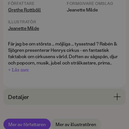
FÖRFATTARE
FORMGIVARE OMSLAG
Grethe Rottböll
Jeanette Milde
ILLUSTRATÖR
Jeanette Milde
Får jag be om största ... möjliga ... tyssstnad ? Rabén &
Sjögren presenterar Henrys cirkus - en fantastisk
faktabok om cirkusens värld. Doften av sågspån, djur
och popcorn, musik, jubel och strålkastare, prima
ballerinor, clowner och elefanter- allt man förknippar
+ Läs mer
med ett riktigt cirkusbesök finns i Henrys cirkus. En
cirkus har kommit till Storängen och vi följer med Joel
på cirkusäventyr. Han vill lära sig ett cykelnummer,
men får massor av kunskaper på köpet: Hur dresserar
Detaljer
man djur? Vem gör vad på cirkusen? Hur får man
publiken att skratta? På ett lekfullt sätt lär sig läsaren
Bokinformation
de viktigaste knepen för att sedan kunna presentera
ÅLDERSGRUPP
en egen cirkus! Grethe Rottböll och Jeanette Milde
Mer av författaren
Mer av illustratören
6-9
skildrar cirkuslivet på ett underhållande vis. Boken är