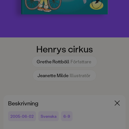
Henrys cirkus
Grethe Rottböll
Författare
Jeanette Milde
Illustratör
Beskrivning
2005-06-02
Svenska
6-9