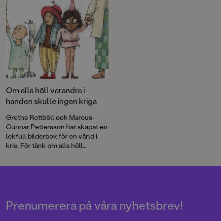
Om alla höll varandra i
handen skulle ingen kriga
Grethe Rottböll och Marcus-
Gunnar Pettersson har skapat en
lekfull bilderbok för en värld i
kris. För tänk om alla höll
varandra i handen! Tänk om alla
är en bok om värdet av att vara
tillsammans, men också om
vikten av att få vara för sig själv
en stund.
Prenumerera på våra nyhetsbrev!