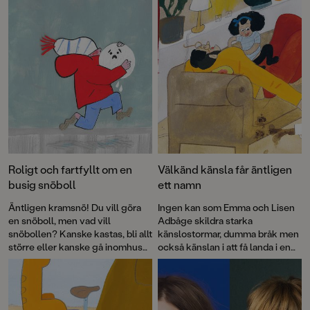
Roligt och fartfyllt om en
Välkänd känsla får äntligen
busig snöboll
ett namn
Äntligen kramsnö! Du vill göra
Ingen kan som Emma och Lisen
en snöboll, men vad vill
Adbåge skildra starka
snöbollen? Kanske kastas, bli allt
känslostormar, dumma bråk men
större eller kanske gå inomhus?
också känslan i att få landa i en
Drömduon Sara Villius och Lisen
mjuk famn när ilskan lagt sig.
Adbåge har skapat en bilderbok
Äppelkänslan har de haft i sig
med lika mycket igenkänning
sedan barnsben, en slags
som fantasi.
kombination av saknad och stark