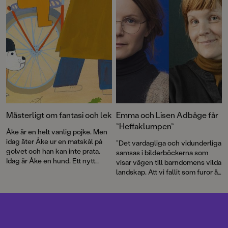
kärlek.
Mästerligt om fantasi och lek
Emma och Lisen Adbåge får
”Heffaklumpen”
Åke är en helt vanlig pojke. Men
idag äter Åke ur en matskål på
”Det vardagliga och vidunderliga
golvet och han kan inte prata.
samsas i bilderböckerna som
Idag är Åke en hund. Ett nytt
visar vägen till barndomens vilda
mästarmöte i text och bild av Per
landskap. Att vi fallit som furor är
Nilsson och Lisen Adbåge.
helt naturligt”, skriver juryn i sin
motivering.