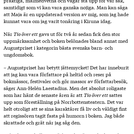
präktiga, målmedvetna och vågar stå upp för vår sak,
samtidigt som vi kan vara ganska nojiga. Man kan säga
att Maja är en uppdaterad version av mig, som jag hade
kunnat vara om jag varit tonåring i Kiruna idag.
När
Tio över ett
gavs ut för två år sedan fick den stor
uppmärksamhet och boken belönades bland annat med
Augustpriset i kategorin bästa svenska barn- och
ungdomsbok.
– Augustpriset har betytt jättemycket! Det har inneburit
att jag kan vara författare på heltid och reser på
bokmässor, festivaler och gör massor av författarbesök,
säger Ann-Helén Laestadius. Men det absolut roligaste
som har hänt de senaste åren är att
Tio över ett
sattes
upp som föreställning på Norrbottensteatern. Det var
helt otroligt att se sina karaktärer få liv och väldigt fint
att regissören tagit fasta på humorn i boken. Jag både
skrattade och grät när jag såg den.