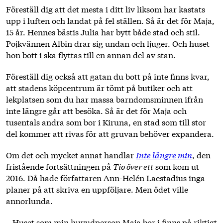
Föreställ dig att det mesta i ditt liv liksom har kastats
upp i luften och landat på fel ställen. Så är det för Maja,
15 år. Hennes bästis Julia har bytt både stad och stil.
Pojkvännen Albin drar sig undan och ljuger. Och huset
hon bott i ska flyttas till en annan del av stan.
Föreställ dig också att gatan du bott på inte finns kvar,
att stadens köpcentrum är tömt på butiker och att
lekplatsen som du har massa barndomsminnen ifrån
inte längre går att besöka. Så är det för Maja och
tusentals andra som bor i Kiruna, en stad som till stor
del kommer att rivas för att gruvan behöver expandera.
Om det och mycket annat handlar
Inte längre min
, den
fristående fortsättningen på
Tio över ett
som kom ut
2016. Då hade författaren Ann-Helén Laestadius inga
planer på att skriva en uppföljare. Men ödet ville
annorlunda.
– Huset som min huvudperson Maja bor i finns på riktigt