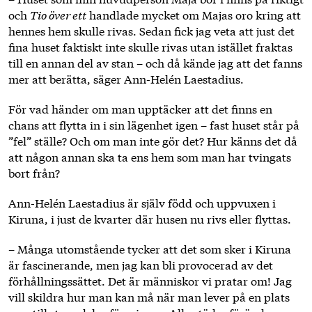
och
Tio över ett
handlade mycket om Majas oro kring att
hennes hem skulle rivas. Sedan fick jag veta att just det
fina huset faktiskt inte skulle rivas utan istället fraktas
till en annan del av stan – och då kände jag att det fanns
mer att berätta, säger Ann-Helén Laestadius.
För vad händer om man upptäcker att det finns en
chans att flytta in i sin lägenhet igen – fast huset står på
”fel” ställe? Och om man inte gör det? Hur känns det då
att någon annan ska ta ens hem som man har tvingats
bort från?
Ann-Helén Laestadius är själv född och uppvuxen i
Kiruna, i just de kvarter där husen nu rivs eller flyttas.
– Många utomstående tycker att det som sker i Kiruna
är fascinerande, men jag kan bli provocerad av det
förhållningssättet. Det är människor vi pratar om! Jag
vill skildra hur man kan må när man lever på en plats