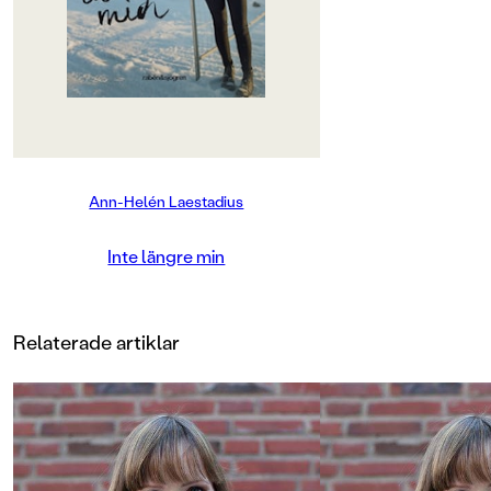
kompisen har förändrats. Och
pojkvännen Albin drar sig undan
när Maja gör allt för komma
närmare.
Kanske går ingen att lita på längre?
Samtidigt har Kiruna världens
blickar på sig när de första husen
Ann-Helén Laestadius
ska flyttas, och bland dem finns ett
särskilt grönt hus med rött plåttak.
Inte längre min
Den fristående fortsättningen på
Tio över ett som belönades med
Augustpriset 2016.
Relaterade artiklar