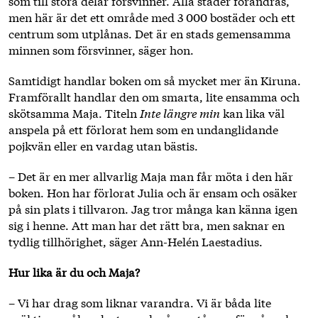
som till stora delar försvinner. Alla städer förändras,
men här är det ett område med 3 000 bostäder och ett
centrum som utplånas. Det är en stads gemensamma
minnen som försvinner, säger hon.
Samtidigt handlar boken om så mycket mer än Kiruna.
Framförallt handlar den om smarta, lite ensamma och
skötsamma Maja. Titeln
Inte längre min
kan lika väl
anspela på ett förlorat hem som en undanglidande
pojkvän eller en vardag utan bästis.
– Det är en mer allvarlig Maja man får möta i den här
boken. Hon har förlorat Julia och är ensam och osäker
på sin plats i tillvaron. Jag tror många kan känna igen
sig i henne. Att man har det rätt bra, men saknar en
tydlig tillhörighet, säger Ann-Helén Laestadius.
Hur lika är du och Maja?
– Vi har drag som liknar varandra. Vi är båda lite