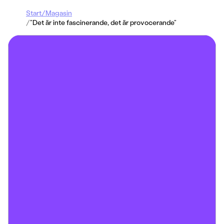
Start
/
Magasin
/
”Det är inte fascinerande, det är provocerande”