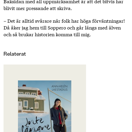
Baksidan med all uppmärksamhet är att det bitvis har
blivit mer pressande att skriva.
– Det är alltid svårare när folk har höga förväntningar!
Då åker jag hem till Soppero och går längs med älven
och så brukar historien komma till mig.
Relaterat
OM BOKEN
Maja har tvingats lämna sitt hem
och flytta till andra sidan stan. Bort
från groparna och sprickorna vid
gruvan.
Hon längtar efter att Julia ska
återvända från Luleå, men bästa