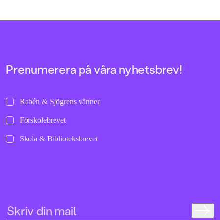
den fungerar också utmärkt om man inte har
matrevolution det skulle b
en apa eller en häst. Om man till exempel
middan presenterar Joh
bor med en familj som består av stora och
enkla och goda recept o
små personer som bara vill laga eller baka
både barn och föräldrar a
något gott tillsammans. Vi firar boksläppet
i köket.
med att bjuda på receptet på Pippis
pannkakor!
Prenumerera på våra nyhetsbrev!
Rabén & Sjögrens vänner
Förskolebrevet
Skola & Biblioteksbrevet