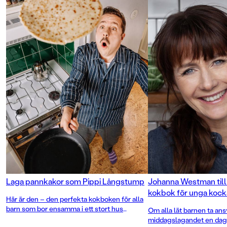
Laga pannkakor som Pippi Långstump
Johanna Westman til
kokbok för unga kock
Här är den – den perfekta kokboken för alla
barn som bor ensamma i ett stort hus
Om alla lät barnen ta ans
tillsammans med en apa och en häst. Men –
middagslagandet en dag 