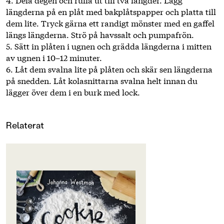
längderna på en plåt med bakplåtspapper och platta till
dem lite. Tryck gärna ett randigt mönster med en gaffel
längs längderna. Strö på havssalt och pumpafrön.
5. Sätt in plåten i ugnen och grädda längderna i mitten
av ugnen i 10–12 minuter.
6. Låt dem svalna lite på plåten och skär sen längderna
på snedden. Låt kolasnittarna svalna helt innan du
lägger över dem i en burk med lock.
Relaterat
OM BOKEN
2003 kom Första Bakboken, en
grundläggande, enkel bok om
bakning för nybörjarna. Och nu