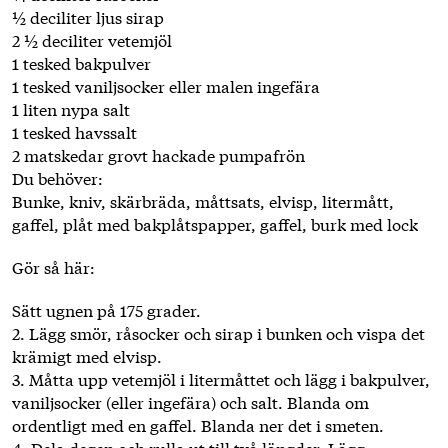
½ deciliter ljus sirap
2 ½ deciliter vetemjöl
1 tesked bakpulver
1 tesked vaniljsocker eller malen ingefära
1 liten nypa salt
1 tesked havssalt
2 matskedar grovt hackade pumpafrön
Du behöver:
Bunke, kniv, skärbräda, måttsats, elvisp, litermått,
gaffel, plåt med bakplåtspapper, gaffel, burk med lock
Gör så här:
Sätt ugnen på 175 grader.
2. Lägg smör, råsocker och sirap i bunken och vispa det
krämigt med elvisp.
3. Måtta upp vetemjöl i litermåttet och lägg i bakpulver,
vaniljsocker (eller ingefära) och salt. Blanda om
ordentligt med en gaffel. Blanda ner det i smeten.
4. Dela degen och rulla ut till två längder. Lägg