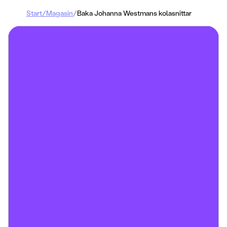
Start
/
Magasin
/
Baka Johanna Westmans kolasnittar