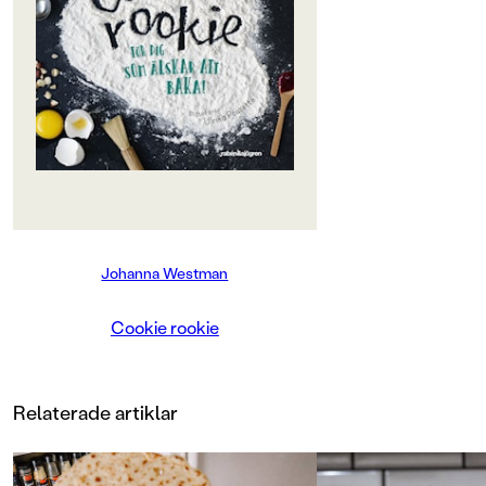
kommer en reviderad, uppdaterad
och uppsnyggad upplaga med
stora kakor, småkakor, bullar och
bröd. Klassikerna finns såklart med,
men också nya recept, som
whoopies, mums-mums och
banankaka. Och lättbakade bröd,
som nattjästa frallor, focaccia och
filmjölkslimpa. Det finns också
många tips och tricks, som jässkola,
sockerkaksskola och kakdegsskola.
Recepten är oftast enkla, men det
Johanna Westman
finns en del mer utmanande recept
också. Boken vänder sig till unga
bagare från ungefär tio år och
Cookie rookie
uppåt.
Relaterade artiklar