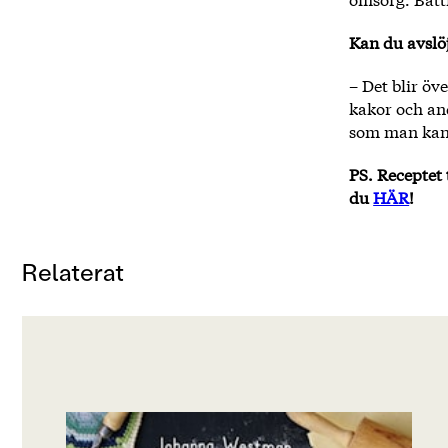
Kan du avslö
– Det blir ö
kakor och an
som man kans
PS. Receptet
du
HÄR
!
Relaterat
OM BOKEN
2003 kom Första Bakboken, en