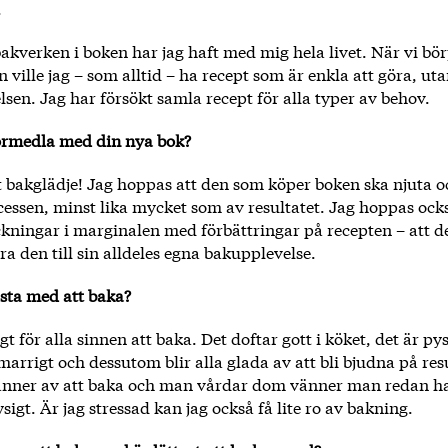
.
kverken i boken har jag haft med mig hela livet. När vi bör
 ville jag – som alltid – ha recept som är enkla att göra, uta
en. Jag har försökt samla recept för alla typer av behov.
förmedla med din nya bok?
 bakglädje! Jag hoppas att den som köper boken ska njuta oc
cessen, minst lika mycket som av resultatet. Jag hoppas också
kningar i marginalen med förbättringar på recepten – att 
a den till sin alldeles egna bakupplevelse.
ästa med att baka?
gt för alla sinnen att baka. Det doftar gott i köket, det är pys
arrigt och dessutom blir alla glada av att bli bjudna på res
änner av att baka och man vårdar dom vänner man redan ha
igt. Är jag stressad kan jag också få lite ro av bakning.