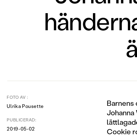
händerna
ä
FOTO AV :
Barnens o
Ulrika Pousette
Johanna W
PUBLICERAD:
lättlagad
2019-05-02
Cookie ro