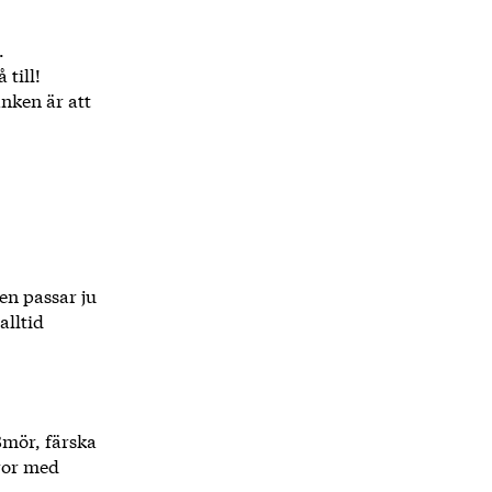
.
 till!
nken är att
en passar ju
alltid
 Smör, färska
aror med