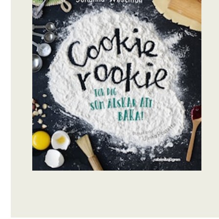
grundläggande, enkel bok om bakning för
nybörjarna. Och nu kommer en reviderad,
uppdaterad och uppsnyggad upplaga med
stora kakor, småkakor, bullar och bröd.
Klassikerna finns såklart med, men också nya
recept, som whoopies, mums-mums och
banankaka. Och lättbakade bröd, som
nattjästa frallor, focaccia och filmjölkslimpa.
Det finns också många tips och tricks, som
jässkola, sockerkaksskola och kakdegsskola.
Recepten är oftast enkla, men det finns en del
mer utmanande recept också. Boken vänder
sig till unga bagare från ungefär tio år och
uppåt.