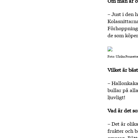
Om man är ov
– Just i den 
Kolasnittarna
Förhoppnings
de som köper 
Foto: Ulrika Pousette.
Vilket är bäs
– Hallonkakan
bullar på all
ljuvligt!
Vad är det so
– Det är olik
frukter och b
omsorg. Bättr