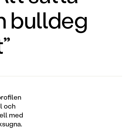
n bulldeg
t”
rofilen
l och
uell med
aksugna.