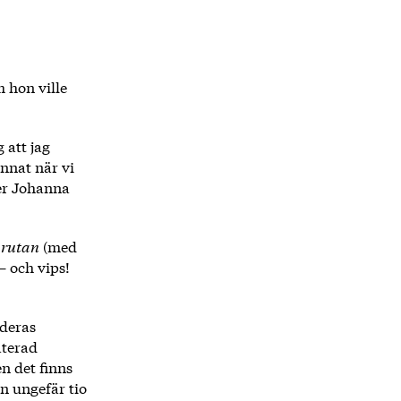
 hon ville
 att jag
nnat när vi
ger Johanna
i rutan
(med
 och vips!
 deras
aterad
n det finns
n ungefär tio