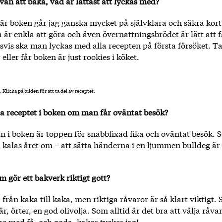
an att baka, vad är lättast att lyckas med?
här boken går jag ganska mycket på självklara och säkra kort
 är enkla att göra och även övernattningsbrödet är lätt att få
vis ska man lyckas med alla recepten på första försöket. Ta
eller får boken är just rookies i köket.
 Klicka på bilden för att ta del av receptet.
ta receptet i boken om man får oväntat besök?
 i boken är toppen för snabbfixad fika och oväntat besök. S
a kalas året om – att sätta händerna i en ljummen bulldeg är 
m gör ett bakverk riktigt gott?
a från kaka till kaka, men riktiga råvaror är så klart viktigt.
är, örter, en god olivolja. Som alltid är det bra att välja råv
e med få, och goda, kakor tycker jag!