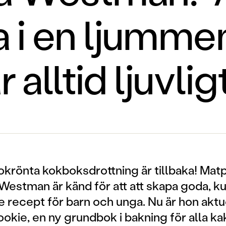
 i en ljumme
r alltid ljuvlig
krönta kokboksdrottning är tillbaka! Matp
estman är känd för att att skapa goda, ku
e recept för barn och unga. Nu är hon akt
okie, en ny grundbok i bakning för alla k