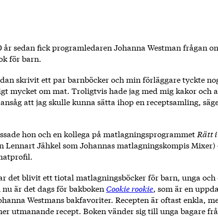
0 år sedan fick programledaren Johanna Westman frågan om
ok för barn.
dan skrivit ett par barnböcker och min förläggare tyckte nog
igt mycket om mat. Troligtvis hade jag med mig kakor och a
 ansåg att jag skulle kunna sätta ihop en receptsamling, sä
issade hon och en kollega på matlagningsprogrammet
Rätt 
n Lennart Jähkel som Johannas matlagningskompis Mixer) –
atprofil.
r det blivit ett tiotal matlagningsböcker för barn, unga och
h nu är det dags för bakboken
Cookie rookie
, som är en uppd
ohanna Westmans bakfavoriter. Recepten är oftast enkla, me
mer utmanande recept. Boken vänder sig till unga bagare frå