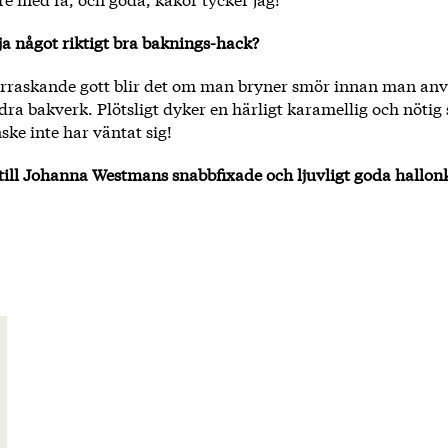
ja något riktigt bra baknings-hack?
verraskande gott blir det om man bryner smör innan man anv
dra bakverk. Plötsligt dyker en härligt karamellig och nöti
ke inte har väntat sig!
 till Johanna Westmans snabbfixade och ljuvligt goda hallon