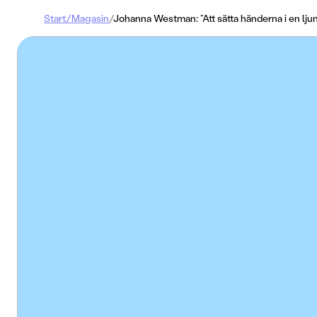
Start
/
Magasin
/
Johanna Westman: ”Att sätta händerna i en ljum