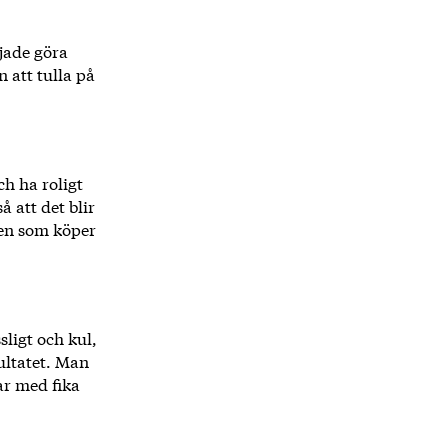
jade göra
n att tulla på
h ha roligt
 att det blir
den som köper
sligt och kul,
ultatet. Man
r med fika