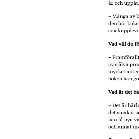
år och uppåt
– Många av ba
den här boken
smakupplevels
Vad vill du 
– Framförallt
av själva pro
mycket antec
boken kan gör
Vad är det b
– Det är härli
det smakar sm
kan få nya v
och annat mys