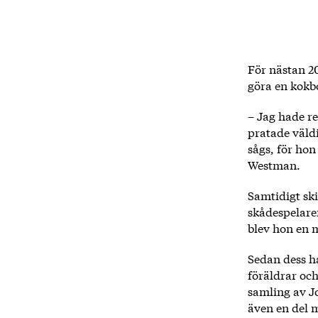
För nästan 2
göra en kokb
– Jag hade re
pratade väld
sågs, för hon
Westman.
Samtidigt sk
skådespelare
blev hon en m
Sedan dess ha
föräldrar oc
samling av J
även en del 