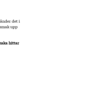
änder det i
g smak upp
kaka hittar