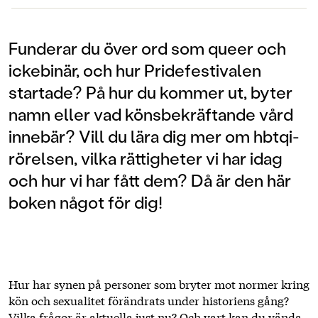
Funderar du över ord som queer och
ickebinär, och hur Pridefestivalen
startade? På hur du kommer ut, byter
namn eller vad könsbekräftande vård
innebär? Vill du lära dig mer om hbtqi-
rörelsen, vilka rättigheter vi har idag
och hur vi har fått dem? Då är den här
boken något för dig!
Hur har synen på personer som bryter mot normer kring
kön och sexualitet förändrats under historiens gång?
Vilka frågor är aktuella just nu? Och vart kan du vända