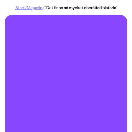
Start
/
Magasin
/
”Det finns så mycket oberättad historia”