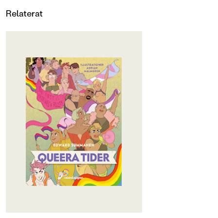
Relaterat
OM BOKEN
Hur har synen på personer som
bryter mot normer kring kön och
sexualitet förändrats under
historiens gång? Vilken utveckling
har skett när det kommer till hbtqi-
personers rättigheter i Sverige?
Vilka frågor är aktuella just nu? Och
vart kan du vända dig om du har
frågor om trans eller könsidentitet?
Queera tider - hbtqi då och nu tar
upp olika aspekter av att vara
queer. Frågor får svar, och
berättande texter varvas med
intervjuer och skildringar av