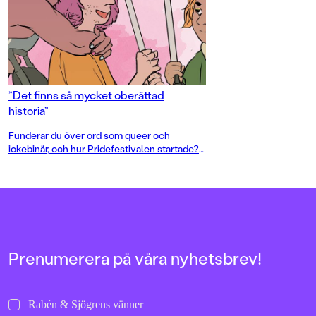
”Det finns så mycket oberättad
historia”
Funderar du över ord som queer och
ickebinär, och hur Pridefestivalen startade?
På hur du kommer ut, byter namn eller vad
könsbekräftande vård innebär? Vill du lära
dig mer om hbtqi-rörelsen, vilka rättigheter
vi har idag och hur vi har fått dem? Då är den
här boken något för dig!
Prenumerera på våra nyhetsbrev!
Rabén & Sjögrens vänner