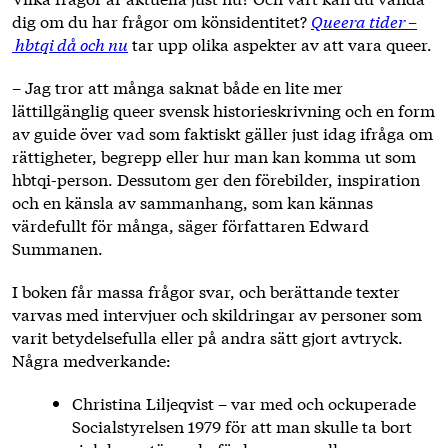
dig om du har frågor om könsidentitet?
Queera tider –
hbtqi då och nu
tar upp olika aspekter av att vara queer.
– Jag tror att många saknat både en lite mer
lättillgänglig queer svensk historieskrivning och en form
av guide över vad som faktiskt gäller just idag ifråga om
rättigheter, begrepp eller hur man kan komma ut som
hbtqi-person. Dessutom ger den förebilder, inspiration
och en känsla av sammanhang, som kan kännas
värdefullt för många, säger författaren Edward
Summanen.
I boken får massa frågor svar, och berättande texter
varvas med intervjuer och skildringar av personer som
varit betydelsefulla eller på andra sätt gjort avtryck.
Några medverkande:
Christina Liljeqvist – var med och ockuperade
Socialstyrelsen 1979 för att man skulle ta bort