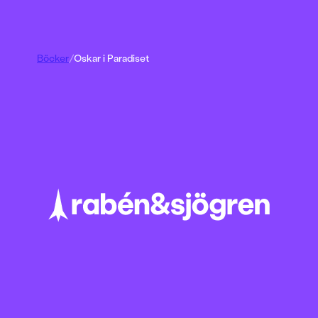
Böcker
/
Oskar i Paradiset