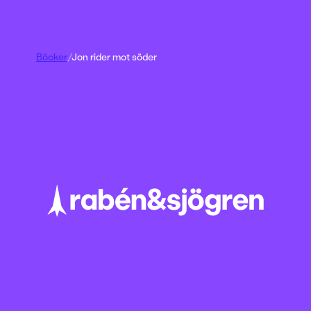
Böcker
/
Jon rider mot söder