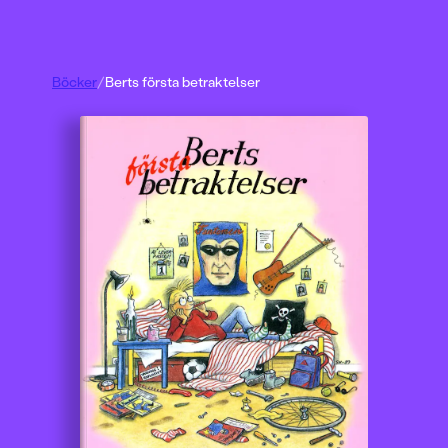
Böcker
/
Berts första betraktelser