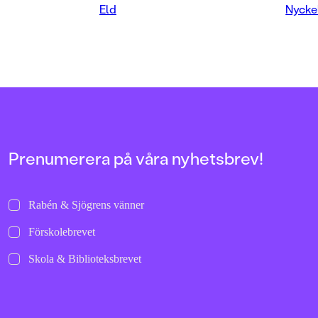
över.
Kartonnage
,
Kartonnage
Eld
Nycke
Prenumerera på våra nyhetsbrev!
Rabén & Sjögrens vänner
Förskolebrevet
Skola & Biblioteksbrevet