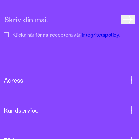
uppslag finns tusen d
upptäcka. Inte minst 
följa familjens hund
sniffande äventyr." -
DN"En bok som komm
till skratt hos såväl 
Klicka här för att acceptera vår
Integritetspolicy.
BTJ.
Adress
Adress
Kundservice
08-769 88 00
Tryckerigatan 4
Kontakta oss