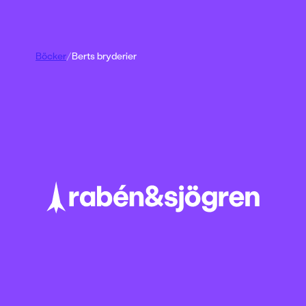
Böcker
/
Berts bryderier