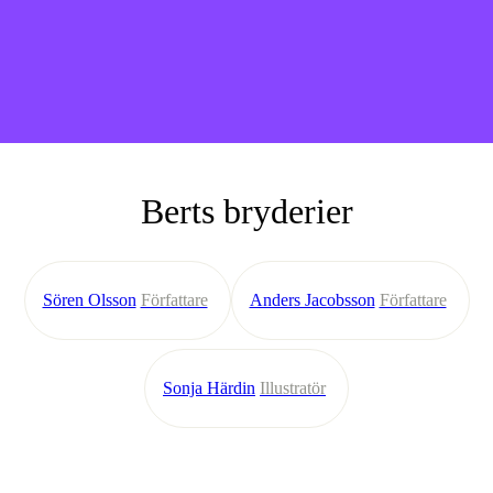
Berts bryderier
Sören Olsson
Författare
Anders Jacobsson
Författare
Sonja Härdin
Illustratör