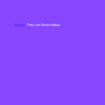
Böcker
/
Titta, min första rädisa!