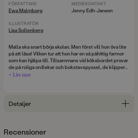
FÖRFATTARE
MEDIEKONTAKT
Ewa Malmborg
Jenny Edh-Jansen
ILLUSTRATÖR
Lisa Sollenberg
Malla ska snart börja skolan. Men först vill hon öva lite
på att läsa! Vilken tur att hon har en så påhittig farmor
som kan hjälpa till. Tillsammans vid köksbordet provar
de på roliga ordlekar och bokstavspyssel, de klipper
och klistrar och ljudar och rimmar. Malla och farmor
+ Läs mer
sätter fast lappar på allting i köket, leker ord-memory
och skriver till slut en alldeles egen bok tillsammans
och ritar bilder till. När de går ut på promenad och till
djuraffären upptäcker Malla att det faktiskt finns
Detaljer
bokstäver överallt! Till slut kan hon inte låta bli att läsa
på allt.
Bokinformation
ÅLDERSGRUPP
En berättelse om Malla och farmor men också en
Recensioner
3-6
idébok för alla som vill leka med bokstäver, ljud och