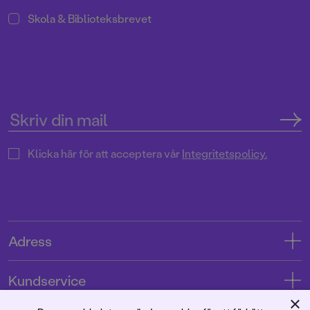
Skola & Biblioteksbrevet
Klicka här för att acceptera vår
Integritetspolicy.
Adress
Adress
Kundservice
08-769 88 00
×
Kontakta oss