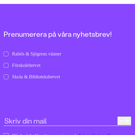
allra första gångerna.
uppochnervänd värl
bilder att titta läng
Jenny Dahlberg som
illustrerat för Kamr
om första boken – F
Tvärtomsson:"Fart o
Prenumerera på våra nyhetsbrev!
byxorna på huvudet 
komikern Måns Nils
Kamratpostenfavori
Dahlberg slår sina p
Rabén & Sjögrens vänner
denna galet kaosiga
medryckande bilderb
Förskolebrevet
Hallhagen tipsar om 
böcker för barn och 
Skola & Biblioteksbrevet
SvD"Mycket underhå
särskilt att rutscha
Dahlbergs bilder som 
en enda sekund. På 
uppslag finns tusen d
upptäcka. Inte minst 
följa familjens hund
sniffande äventyr." -
DN"En bok som komm
till skratt hos såväl 