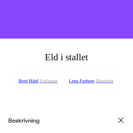
Eld i stallet
Berit Härd
Författare
Lena Furberg
Illustratör
Beskrivning