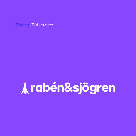
Böcker
/
Eld i stallet