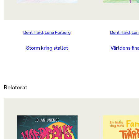
LÄSORDNING
2
Berit Härd, Lena Furberg
Berit Härd, Le
Produktion
MILJÖMÄRKNING
Storm kring stallet
Världens fin
Nej
CE-MÄRKNING
Nej
Relaterat
Produktdetaljer
ISBN
9789129645132
OM BOKEN
OM BOKEN
ANTAL SIDOR
Rillo och hans kompisar i
Det här är familjen 
Skateboardklubben Blåmärket har
en helt vanlig famil