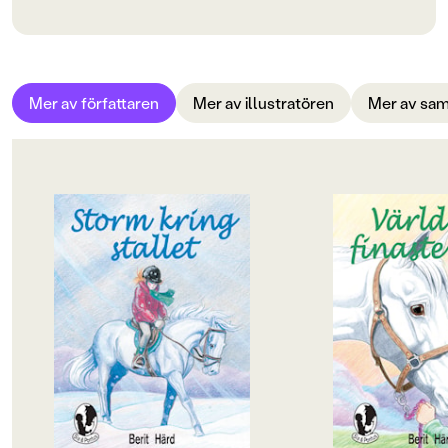
Bokinformation
ÅLDERSGRUPP
Mer av författaren
Mer av illustratören
Mer av sam
9-12
ORIGINALSPRÅK
Svenska
SPRÅK
Svenska
SERIE
Sia & Pontus
PUBLICERINGSDATUM
1998-09-04