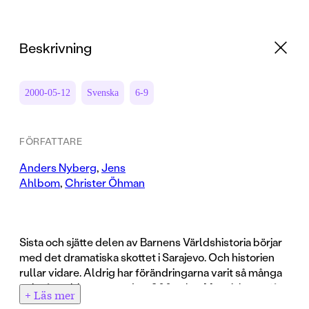
Beskrivning
2000-05-12
Svenska
6-9
FÖRFATTARE
Anders Nyberg
,
Jens
Ahlbom
,
Christer Öhman
Sista och sjätte delen av Barnens Världshistoria börjar
med det dramatiska skottet i Sarajevo. Och historien
rullar vidare. Aldrig har förändringarna varit så många
och så snabba som under 1900-talet. Människorna får
+ Läs mer
det materiellt bättre. De får mer kunskap, mer