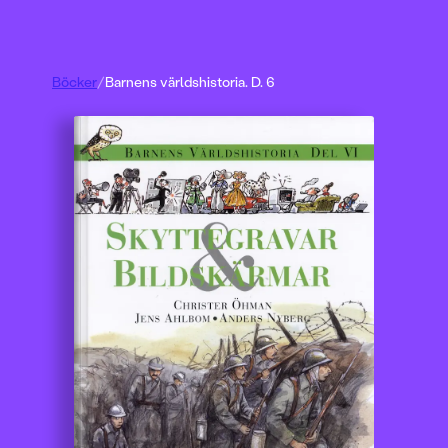
Böcker
/
Barnens världshistoria. D. 6