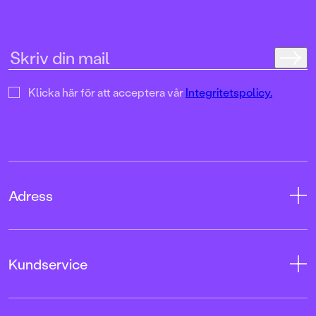
en enda sekund. På 
uppslag finns tusen d
upptäcka. Inte minst 
följa familjens hund
sniffande äventyr." -
DN"En bok som komm
till skratt hos såväl 
Klicka här för att acceptera vår
Integritetspolicy.
BTJ.
Adress
Adress
Kundservice
08-769 88 00
Tryckerigatan 4