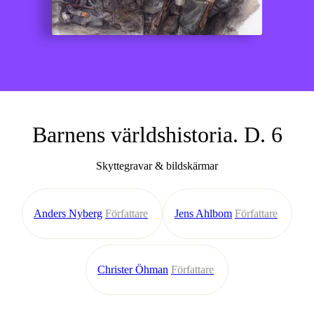
Barnens världshistoria. D. 6
Skyttegravar & bildskärmar
Anders Nyberg
Författare
Jens Ahlbom
Författare
Christer Öhman
Författare